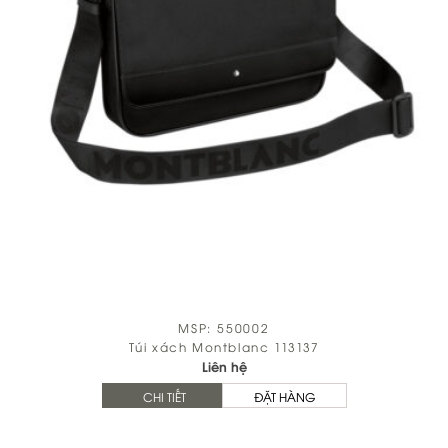
MSP: 550002
Túi xách Montblanc 113137
Liên hệ
CHI TIẾT
ĐẶT HÀNG