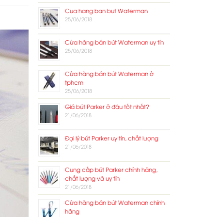
Cua hang ban but Waterman
25/06/2018
Cửa hàng bán bút Waterman uy tín
25/06/2018
Cửa hàng bán bút Waterman ở
tphcm
25/06/2018
Giá bút Parker ở đâu tốt nhất?
21/06/2018
Đại lý bút Parker uy tín, chất lượng
21/06/2018
Cung cấp bút Parker chính hãng,
chất lượng và uy tín
21/06/2018
Cửa hàng bán bút Waterman chính
hãng