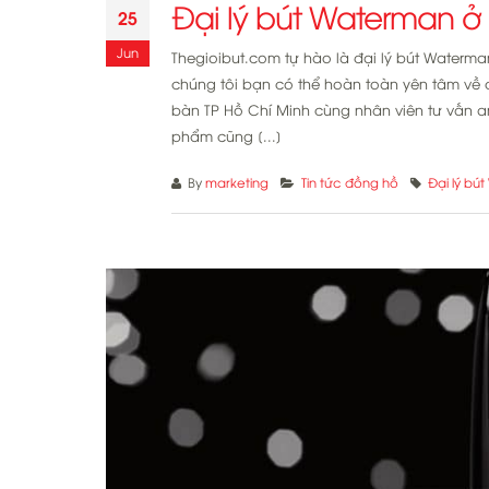
Đại lý bút Waterman ở
25
Jun
Thegioibut.com tự hào là đại lý bút Waterm
chúng tôi bạn có thể hoàn toàn yên tâm về 
bàn TP Hồ Chí Minh cùng nhân viên tư vấn a
phẩm cũng [...]
By
marketing
Tin tức đồng hồ
Đại lý bú