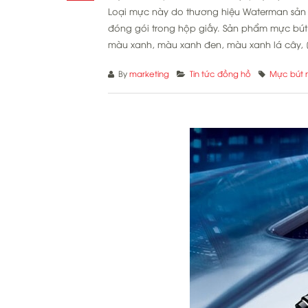
Loại mực này do thương hiệu Waterman sản x
đóng gói trong hộp giấy. Sản phẩm mực bú
màu xanh, màu xanh đen, màu xanh lá cây, [.
By
marketing
Tin tức đồng hồ
Mực bút 