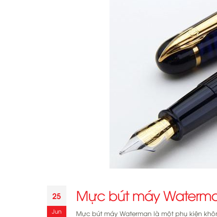
Mực bút máy Waterma
25
Jun
Mực bút máy Waterman là một phụ kiện khô