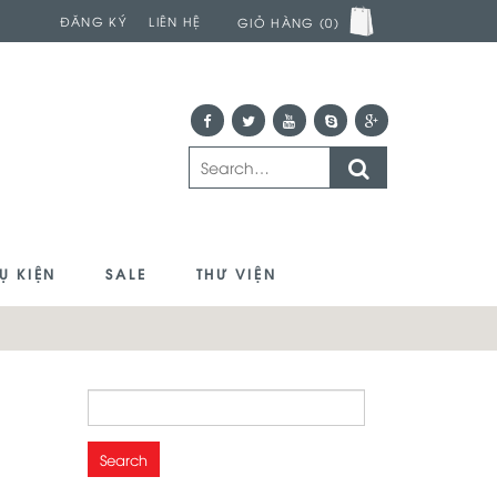
ĐĂNG KÝ
LIÊN HỆ
GIỎ HÀNG (0)
Ụ KIỆN
SALE
THƯ VIỆN
Search
for: