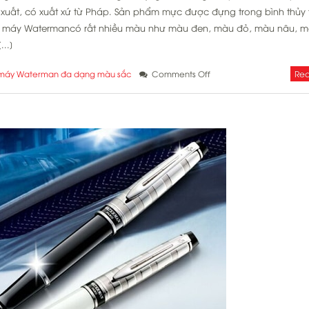
uất, có xuất xứ từ Pháp. Sản phẩm mực được đựng trong bình thủy 
t máy Watermancó rất nhiều màu như màu đen, màu đỏ, màu nâu, mà
..]
on
Rea
máy Waterman đa dạng màu sắc
Comments Off
Mực
bút
máy
Waterman
đa
dạng
màu
sắc