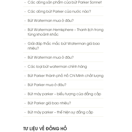
Các dòng sản phẩm của bút Parker Sonnet
Các dòng bút Parker của nước nào?
Bút Waterman mua ở đâu?
Bút Waterman Hemisphere – Thanh lịch trong
từng khoảnh khắc
Giải đáp thắc mắc bút Waterman giá bao
nhiêu?
Bút Waterman mua ở đâu?
Các loại bút waterman chính hãng
Bút Parker thành phố Hồ Chí Minh chất lượng
Bút Parker mua ở đâu?
Bút máy parker – biểu tượng của đẳng cấp
Bút Parker giá bao nhiêu?
Bút máy parker – thể hiện sự đẳng cấp
TƯ LIỆU VỀ ĐỒNG HỒ