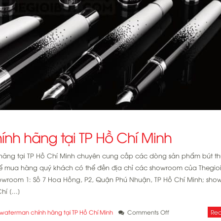
ính hãng tại TP Hồ Chí Minh
h hãng tại TP Hồ Chí Minh chuyên cung cấp các dòng sản phẩm bút t
ể mua hàng quý khách có thể đến địa chỉ các showroom của Thegio
showroom 1: Số 7 Hoa Hồng, P2, Quận Phú Nhuận, TP Hồ Chí Minh; sho
í [...]
on
Rea
t waterman chính hãng tại TP Hồ Chí Minh
Comments Off