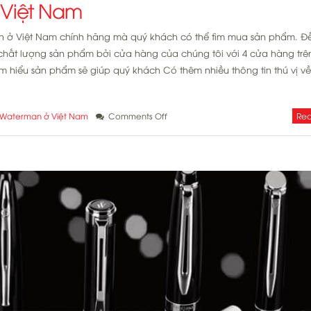
 Việt Nam
an ở Việt Nam chính hãng mà quý khách có thể tìm mua sản phẩm. Đế
chất lượng sản phẩm bởi cửa hàng của chúng tôi với 4 cửa hàng trê
m hiểu sản phẩm sẽ giúp quý khách Có thêm nhiều thông tin thú vị về
on
Rea
t Waterman ở Việt Nam
Comments Off
Đại
lý
bút
Waterman
ở
Việt
Nam