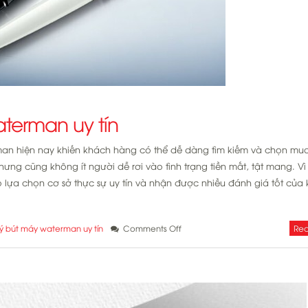
aterman uy tín
erman hiện nay khiến khách hàng có thể dễ dàng tìm kiếm và chọn mu
 cũng không ít người dễ rơi vào tình trạng tiền mất, tật mang. Vì 
lựa chọn cơ sở thực sự uy tín và nhận được nhiều đánh giá tốt của
on
Rea
 lý bút máy waterman uy tín
Comments Off
Gợi
ý
đại
lý
bút