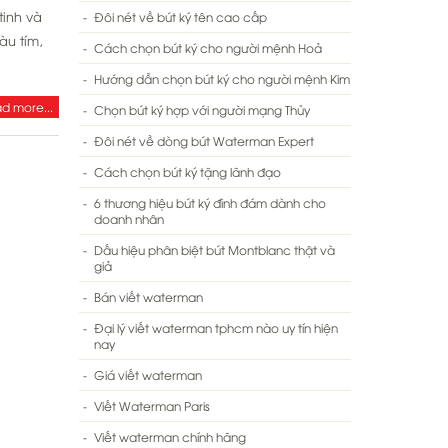
tinh và
Đôi nét về bút ký tên cao cấp
u tím,
Cách chọn bút ký cho người mệnh Hoả
Hướng dẫn chọn bút ký cho người mệnh Kim
d more...
Chọn bút ký hợp với người mạng Thủy
Đôi nét về dòng bút Waterman Expert
Cách chọn bút ký tặng lãnh đạo
6 thương hiệu bút ký đình đám dành cho
doanh nhân
Dấu hiệu phân biệt bút Montblanc thật và
giả
Bán viết waterman
Đại lý viết waterman tphcm nào uy tín hiện
nay
Giá viết waterman
Viết Waterman Paris
Viết waterman chính hãng