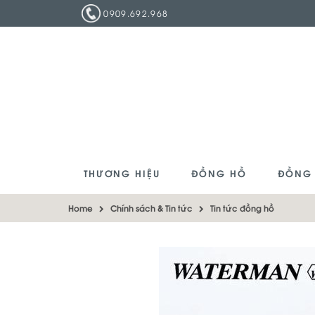
0909.692.968
THƯƠNG HIỆU
ĐỒNG HỒ
ĐỒNG
Home
Chính sách & Tin tức
Tin tức đồng hồ