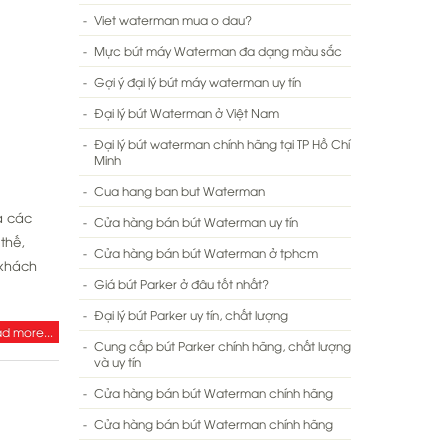
Viet waterman mua o dau?
Mực bút máy Waterman đa dạng màu sắc
Gợi ý đại lý bút máy waterman uy tín
Đại lý bút Waterman ở Việt Nam
Đại lý bút waterman chính hãng tại TP Hồ Chí
Minh
Cua hang ban but Waterman
a các
Cửa hàng bán bút Waterman uy tín
thế,
Cửa hàng bán bút Waterman ở tphcm
 khách
Giá bút Parker ở đâu tốt nhất?
Đại lý bút Parker uy tín, chất lượng
d more...
Cung cấp bút Parker chính hãng, chất lượng
và uy tín
Cửa hàng bán bút Waterman chính hãng
Cửa hàng bán bút Waterman chính hãng