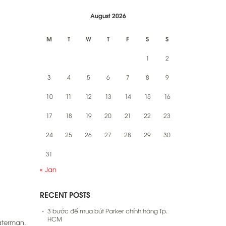
August 2026
M
T
W
T
F
S
S
1
2
3
4
5
6
7
8
9
10
11
12
13
14
15
16
17
18
19
20
21
22
23
24
25
26
27
28
29
30
31
« Jan
RECENT POSTS
3 bước để mua bút Parker chính hãng Tp.
HCM
aterman.