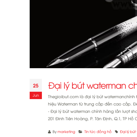
Đại lý bút waterman ch
25
Jun
Thegioibut.com là đại lý bút watermanchín
hiệu Waterman từ trung cấp đến cao cấp. Đ
- Đại lý bút waterman chính hãng lần lượt 
201 Đinh Tiên Hoàng, P. Tân Định, Q.1, TP Hồ Ch
By
marketing
Tin tức đồng hồ
Đại lý bú