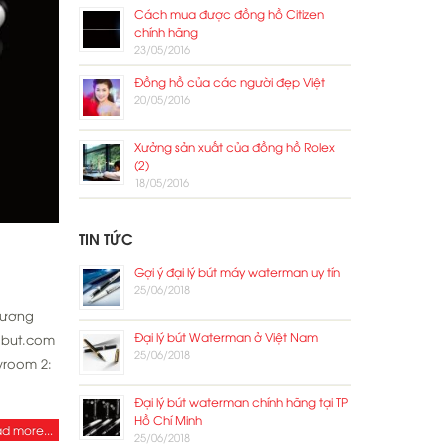
Cách mua được đồng hồ Citizen
chính hãng
23/05/2016
Đồng hồ của các người đẹp Việt
20/05/2016
Xưởng sản xuất của đồng hồ Rolex
(2)
18/05/2016
TIN TỨC
Gợi ý đại lý bút máy waterman uy tín
25/06/2018
hương
Đại lý bút Waterman ở Việt Nam
ibut.com
25/06/2018
wroom 2:
Đại lý bút waterman chính hãng tại TP
Hồ Chí Minh
d more...
25/06/2018