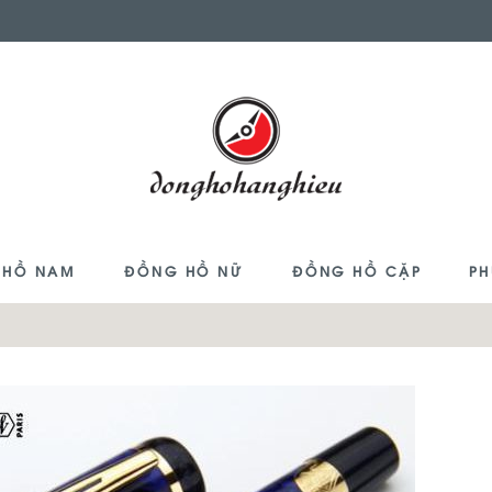
 HỒ NAM
ĐỒNG HỒ NỮ
ĐỒNG HỒ CẶP
PH