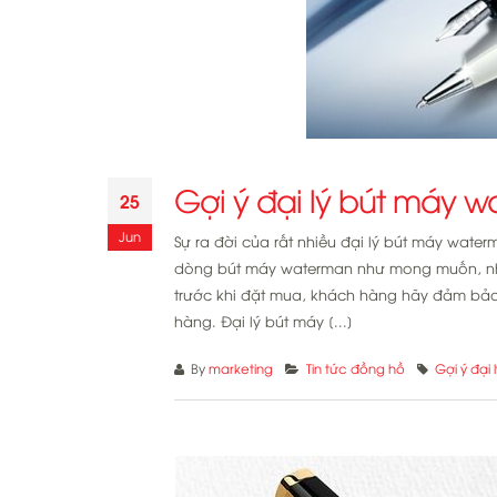
Gợi ý đại lý bút máy w
25
Jun
Sự ra đời của rất nhiều đại lý bút máy wat
dòng bút máy waterman như mong muốn, nhưng
trước khi đặt mua, khách hàng hãy đảm bảo 
hàng. Đại lý bút máy [...]
By
marketing
Tin tức đồng hồ
Gợi ý đại