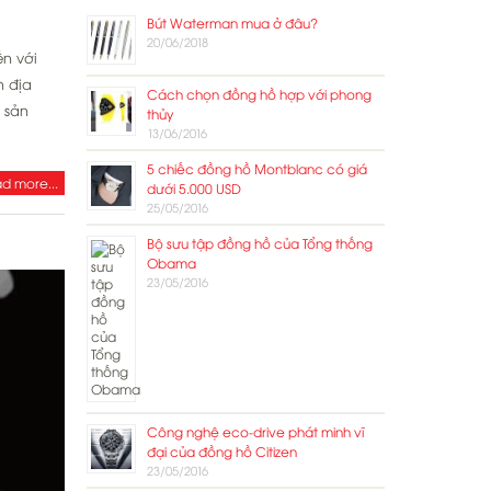
Bút Waterman mua ở đâu?
20/06/2018
n với
n địa
Cách chọn đồng hồ hợp với phong
 sản
thủy
13/06/2016
5 chiếc đồng hồ Montblanc có giá
d more...
dưới 5.000 USD
25/05/2016
Bộ sưu tập đồng hồ của Tổng thống
Obama
23/05/2016
Công nghệ eco-drive phát minh vĩ
đại của đồng hồ Citizen
23/05/2016