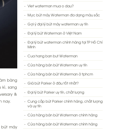
Viet waterman mua o dau?
Mực bút máy Waterman đa dạng màu sắc
Gợi ý đại lý bút máy waterman uy tín
Đại lý bút Waterman ở Việt Nam
Đại lý bút waterman chính hãng tại TP Hồ Chí
Minh
Cua hang ban but Waterman
Cửa hàng bán bút Waterman uy tín
Cửa hàng bán bút Waterman ở tphcm
 làm bàng
Giá bút Parker ở đâu tốt nhất?
 kì, sang
Đại lý bút Parker uy tín, chất lượng
versary &
n nay.
Cung cấp bút Parker chính hãng, chất lượng
và uy tín
Cửa hàng bán bút Waterman chính hãng
Cửa hàng bán bút Waterman chính hãng
u bút máy