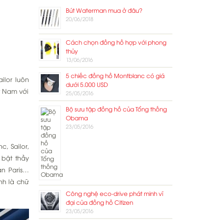
Bút Waterman mua ở đâu?
20/06/2018
Cách chọn đồng hồ hợp với phong
thủy
13/06/2016
5 chiếc đồng hồ Montblanc có giá
ilor luôn
dưới 5.000 USD
 Nam với
25/05/2016
Bộ sưu tập đồng hồ của Tổng thống
Obama
23/05/2016
, Sailor,
 bật thầy
an Paris…
nh là chữ
Công nghệ eco-drive phát minh vĩ
đại của đồng hồ Citizen
23/05/2016