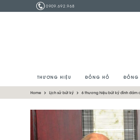
0909.692.968
THƯƠNG HIỆU
ĐỒNG HỒ
ĐỒNG
Home
Lịch sử bút ký
6 thương hiệu bút ký đình đám