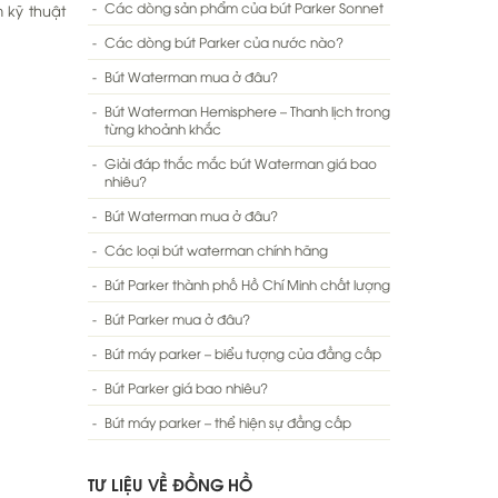
Các dòng sản phẩm của bút Parker Sonnet
 kỹ thuật
Các dòng bút Parker của nước nào?
Bút Waterman mua ở đâu?
Bút Waterman Hemisphere – Thanh lịch trong
từng khoảnh khắc
Giải đáp thắc mắc bút Waterman giá bao
nhiêu?
Bút Waterman mua ở đâu?
Các loại bút waterman chính hãng
Bút Parker thành phố Hồ Chí Minh chất lượng
Bút Parker mua ở đâu?
Bút máy parker – biểu tượng của đẳng cấp
Bút Parker giá bao nhiêu?
Bút máy parker – thể hiện sự đẳng cấp
TƯ LIỆU VỀ ĐỒNG HỒ