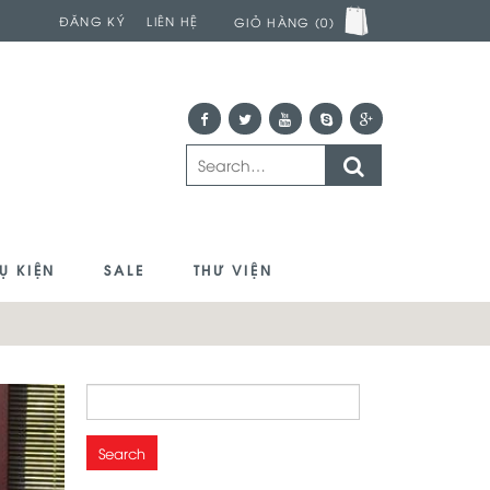
ĐĂNG KÝ
LIÊN HỆ
GIỎ HÀNG (0)
Ụ KIỆN
SALE
THƯ VIỆN
Search
for: