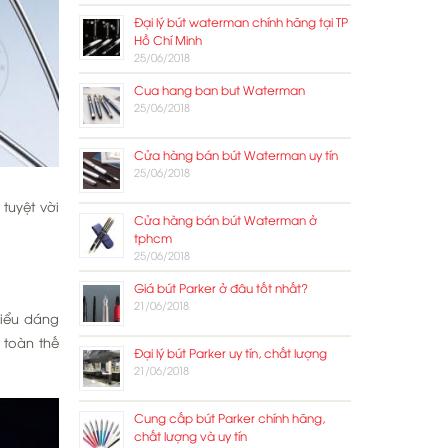
Đại lý bút waterman chính hãng tại TP
Hồ Chí Minh
25/06/2018
Cua hang ban but Waterman
25/06/2018
Cửa hàng bán bút Waterman uy tín
25/06/2018
tuyệt vời
Cửa hàng bán bút Waterman ở
tphcm
25/06/2018
Giá bút Parker ở đâu tốt nhất?
21/06/2018
Kiểu dáng
 toàn thế
Đại lý bút Parker uy tín, chất lượng
21/06/2018
Cung cấp bút Parker chính hãng,
chất lượng và uy tín