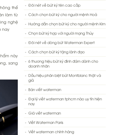
Đôi nét về bút ký tên cao cấp
hông thể
ân làm từ
Cách chọn bút ký cho người mệnh Hoả
công nghệ
Hướng dẫn chọn bút ký cho người mệnh Kim
n nay
Chọn bút ký hợp với người mạng Thủy
Đôi nét về dòng bút Waterman Expert
Cách chọn bút ký tặng lãnh đạo
phẩm này
6 thương hiệu bút ký đình đám dành cho
êng, sang
doanh nhân
Dấu hiệu phân biệt bút Montblanc thật và
giả
Bán viết waterman
Đại lý viết waterman tphcm nào uy tín hiện
nay
Giá viết waterman
Viết Waterman Paris
Viết waterman chính hãng