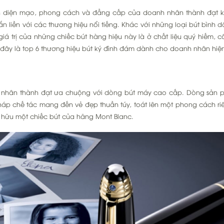
thương
ện diện mạo, phong cách và đẳng cấp của doanh nhân thành đạt k
hiệu
n liền với các thương hiệu nổi tiếng. Khác với những loại bút bình d
bút
iá trị của những chiếc bút hàng hiệu này là ở chất liệu quý hiếm, 
ký
 đây là top 6 thương hiệu bút ký đình đám dành cho doanh nhân hiệ
đình
đám
dành
cho
 nhân thành đạt ưa chuộng với dòng bút máy cao cấp. Dòng sản 
doanh
pháp chế tác mang đến vẻ đẹp thuần túy, toát lên một phong cách ri
nhân
ở hữu một chiếc bút của hãng Mont Blanc.