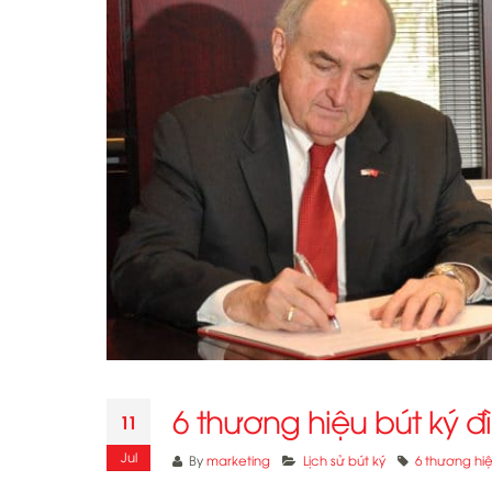
6 thương hiệu bút ký
11
Jul
By
marketing
Lịch sử bút ký
6 thương hi