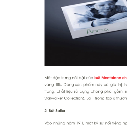
Một đặc trưng nổi bật của
bút Montblanc ch
vàng 18k. Dòng sản phẩm này có giá thị tr
trọng, chất liệu sử dụng phong phú: gốm, m
Starwalker Collection). Là 1 trong top 6 th
2. Bút Sailor
Vào những năm 1911, một kỹ sư nổi tiếng n