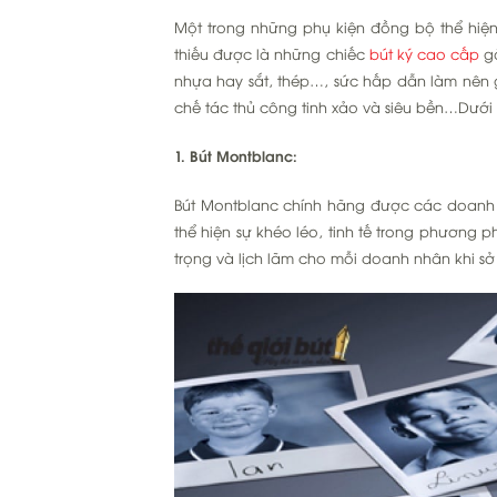
Một trong những phụ kiện đồng bộ thể hi
thiếu được là những chiếc
bút ký cao cấp
gắ
nhựa hay sắt, thép…, sức hấp dẫn làm nên g
chế tác thủ công tinh xảo và siêu bền…Dưới
1. Bút Montblanc:
Bút Montblanc chính hãng được các doanh
thể hiện sự khéo léo, tinh tế trong phương 
trọng và lịch lãm cho mỗi doanh nhân khi s