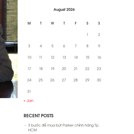
August 2026
M
T
W
T
F
S
S
1
2
3
4
5
6
7
8
9
10
11
12
13
14
15
16
17
18
19
20
21
22
23
24
25
26
27
28
29
30
31
« Jan
RECENT POSTS
3 bước để mua bút Parker chính hãng Tp.
HCM