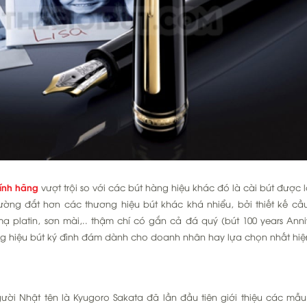
ính hãng
vượt trội so với các bút hàng hiệu khác đó là cài bút được
ường đắt hơn các thương hiệu bút khác khá nhiểu, bởi thiết kế cầu
ạ platin, sơn mài,.. thậm chí có gắn cả đá quý (bút 100 years Anni
ương hiệu bút ký đình đám dành cho doanh nhân hay lựa chọn nhất hiệ
gười Nhật tên là Kyugoro Sakata đã lần đầu tiên giới thiệu các mẫ