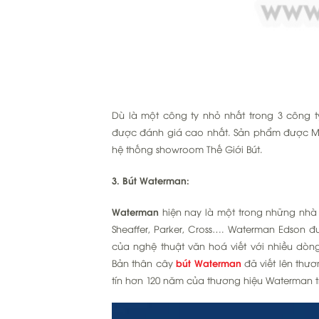
Dù là một công ty nhỏ nhất trong 3 công t
được đánh giá cao nhất. Sản phẩm được M
hệ thống showroom Thế Giới Bút.
3. Bút Waterman:
Waterman
hiện nay là một trong những nhà s
Sheaffer, Parker, Cross…. Waterman Edson 
của nghệ thuật văn hoá viết với nhiều dòn
Bản thân cây
bút Waterman
đã viết lên thươ
tín hơn 120 năm của thương hiệu Waterman tr