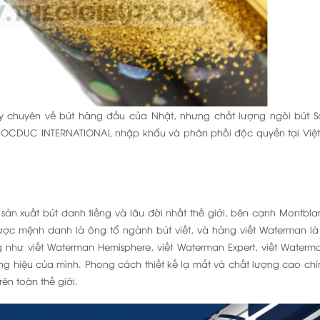
y chuyên về bút hàng đầu của Nhật, nhưng chất lượng ngòi bút Sa
OCDUC INTERNATIONAL nhập khẩu và phân phối độc quyền tại Việt
ản xuất bút danh tiếng và lâu đời nhất thế giới, bên cạnh Montblanc
được mệnh danh là ông tổ ngành bút viết, và hãng viết Waterman là
g như viết Waterman Hemisphere, viết Waterman Expert, viết Waterm
ng hiệu của mình. Phong cách thiết kế lạ mắt và chất lượng cao chí
ên toàn thế giới.