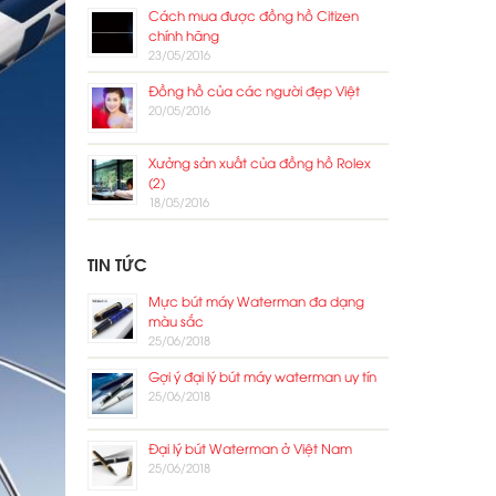
Cách mua được đồng hồ Citizen
chính hãng
23/05/2016
Đồng hồ của các người đẹp Việt
20/05/2016
Xưởng sản xuất của đồng hồ Rolex
(2)
18/05/2016
TIN TỨC
Mực bút máy Waterman đa dạng
màu sắc
25/06/2018
Gợi ý đại lý bút máy waterman uy tín
25/06/2018
Đại lý bút Waterman ở Việt Nam
25/06/2018