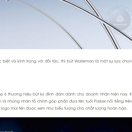
iệt và kính trọng với đối tác, thì bút Waterman là một sự lựa chọn 
top 6 thương hiệu bút ký đình đám dành cho doanh nhân hiện nay. 
 là những nhân tố chính góp phần đưa tên tuổi Parker nổi tiếng trên
i logo mũi tên được xem như biểu tượng cho chất lượng hoàn hảo.