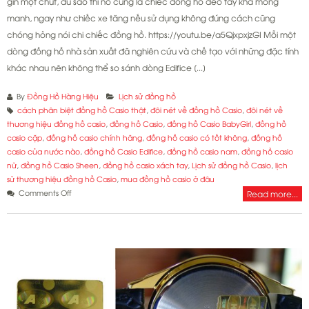
gìn một chút, dù sao thì nó cũng là chiếc đồng hồ đeo tay khá mỏng
manh, ngay như chiếc xe tăng nếu sử dụng không đúng cách cũng
chóng hỏng nói chi chiếc đồng hồ. https://youtu.be/a5QjxpxjzGI Mỗi một
dòng đồng hồ nhà sản xuất đã nghiên cứu và chế tạo với những đặc tính
khác nhau nên không thể so sánh dòng Edifice [...]
By
Đồng Hồ Hàng Hiệu
Lịch sử đồng hồ
cách phân biệt đồng hồ Casio thật
,
đôi nét về đồng hồ Casio
,
đôi nét về
thương hiệu đồng hồ casio
,
đồng hồ Casio
,
đồng hồ Casio BabyGirl
,
đồng hồ
casio cặp
,
đồng hồ casio chính hãng
,
đồng hồ casio có tốt không
,
đồng hồ
casio của nước nào
,
đồng hồ Casio Edifice
,
đồng hồ casio nam
,
đồng hồ casio
nữ
,
đồng hồ Casio Sheen
,
đồng hồ casio xách tay
,
Lịch sử đồng hồ Casio
,
lịch
sử thương hiệu đồng hồ Casio
,
mua đồng hồ casio ở đâu
on
Comments Off
Read more...
Đôi
nét
về
dòng
đồng
hồ
Casio
Edifice