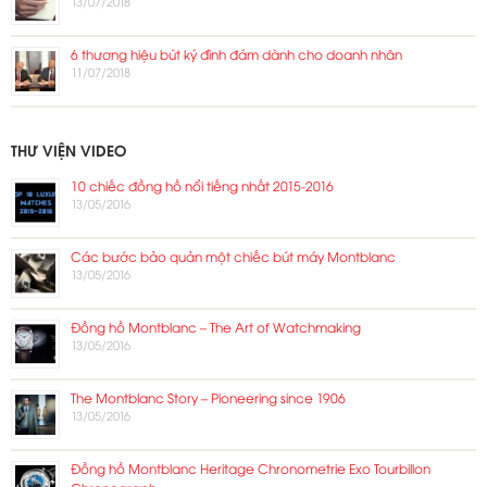
13/07/2018
6 thương hiệu bút ký đình đám dành cho doanh nhân
11/07/2018
THƯ VIỆN VIDEO
10 chiếc đồng hồ nổi tiếng nhất 2015-2016
13/05/2016
Các bước bảo quản một chiếc bút máy Montblanc
13/05/2016
Đồng hồ Montblanc – The Art of Watchmaking
13/05/2016
The Montblanc Story – Pioneering since 1906
13/05/2016
Đồng hồ Montblanc Heritage Chronometrie Exo Tourbillon