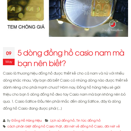
5 dòng đồng hồ casio nam mà
09
bạn nên biết?
May
Casio là thương hiệu đồng hồ được thiết kế cho cả nam và nữ với nhiều
dòng khác nhau. Vậy bạn đã biết Casio có những dòng nào được thiết kế
dành riêng cho phái mạnh chưa? Hôm nay, Đồng hồ hàng hiệu sẽ giới
thiệu cho bạn 5 dòng đồng hồ đeo tay Casio nam mà bạn không nên bỏ
qua. 1. Casio Edifice Đầu tiên phải nhắc đến dòng Edifice, đây là dòng
đồng hồ Casio đang được phái [...]
By
Đồng Hồ Hàng Hiệu
Lịch sử đồng hồ
,
Tin tức đồng hồ
cách phân biệt đồng hồ Casio thật
,
đôi nét về đồng hồ Casio
,
đôi nét về