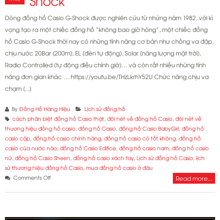
Shock
Dòng đồng hồ Casio G-Shock được nghiên cứu từ những năm 1982, với kì
vọng tạo ra một chiếc đồng hồ “không bao giờ hỏng”, một chiếc đồng
hồ Casio G-Shock thời nay có những tính năng cơ bản như chống va đập,
chịu nước 20Bar (200m), EL (đèn tự động), Solar (năng lượng mặt trời),
Radio Controlled (tự động điều chỉnh giờ)… và còn rất nhiều những tính
năng đơn gian khác … https://youtu.be/THzLkrhY52U Chức năng chịu va
chạm [...]
By
Đồng Hồ Hàng Hiệu
Lịch sử đồng hồ
cách phân biệt đồng hồ Casio thật
,
đôi nét về đồng hồ Casio
,
đôi nét về
thương hiệu đồng hồ casio
,
đồng hồ Casio
,
đồng hồ Casio BabyGirl
,
đồng hồ
casio cặp
,
đồng hồ casio chính hãng
,
đồng hồ casio có tốt không
,
đồng hồ
casio của nước nào
,
đồng hồ Casio Edifice
,
đồng hồ casio nam
,
đồng hồ casio
nữ
,
đồng hồ Casio Sheen
,
đồng hồ casio xách tay
,
Lịch sử đồng hồ Casio
,
lịch
sử thương hiệu đồng hồ Casio
,
mua đồng hồ casio ở đâu
on
Comments Off
Read more...
Toàn
tập
về
đồng