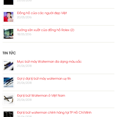
Đồng hồ của các người đẹp Việt
20/05/2016
Xưởng sản xuất của đồng hồ Rolex (2)
18/05/2016
TIN TỨC
Mực bút máy Waterman đa dạng màu sắc
25/06/2018
Gợi ý đại lý bút máy waterman uy tín
25/06/2018
Đại lý bút Waterman ở Việt Nam
25/06/2018
Đại lý bút waterman chính hãng tại TP Hồ Chí Minh
25/06/2018