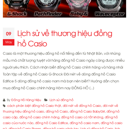
Lịch sử về thương hiệu đồng
09
hồ Casio
May
Casio là một thương hiệu đồng hồ nổi tiếng đến từ Nhật Bản, với những
mẫu mã chất lượng tuyệt vời hãng đồng hồ Casio ngày càng được nhiều
người yêu thích. Cách nhận biết đồng hồ Casio chính hãng và hàng nhái
Toàn tập về đồng hồ Casio G-Shock Đôi nét về dòng đồng hồ Casio
Edifice 5 dòng đồng hồ casio nam mà bạn nên biết? Hướng dẫn chọn
mua đồng hồ Casio chính hãng Hôm nay ĐỒNG HỒ [...]
By
Đồng Hồ Hàng Hiệu
Lịch sử đồng hồ
cách phân biệt đồng hồ Casio thật
,
đôi nét về đồng hồ Casio
,
đôi nét về
thương hiệu đồng hồ casio
,
đồng hồ Casio
,
đồng hồ Casio BabyGirl
,
đồng hồ
casio cặp
,
đồng hồ casio chính hãng
,
đồng hồ casio có tốt không
,
đồng hồ
casio của nước nào
,
đồng hồ Casio Edifice
,
đồng hồ casio nam
,
đồng hồ casio
nữ
,
đồng hồ Casio Sheen
,
đồng hồ casio xách tay
,
Lịch sử đồng hồ Casio
,
lịch