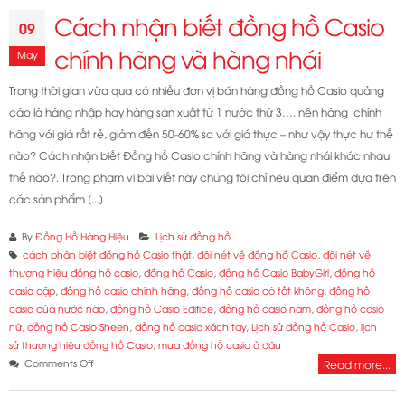
Cách nhận biết đồng hồ Casio
09
chính hãng và hàng nhái
May
Trong thời gian vừa qua có nhiều đơn vị bán hàng đồng hồ Casio quảng
cáo là hàng nhập hay hàng sản xuất từ 1 nước thứ 3…. nên hàng chính
hãng với giá rất rẻ, giảm đến 50-60% so với giá thực – như vậy thực hư thế
nào? Cách nhận biết Đồng hồ Casio chính hãng và hàng nhái khác nhau
thế nào?. Trong phạm vi bài viết này chúng tôi chỉ nêu quan điểm dựa trên
các sản phẩm [...]
By
Đồng Hồ Hàng Hiệu
Lịch sử đồng hồ
cách phân biệt đồng hồ Casio thật
,
đôi nét về đồng hồ Casio
,
đôi nét về
thương hiệu đồng hồ casio
,
đồng hồ Casio
,
đồng hồ Casio BabyGirl
,
đồng hồ
casio cặp
,
đồng hồ casio chính hãng
,
đồng hồ casio có tốt không
,
đồng hồ
casio của nước nào
,
đồng hồ Casio Edifice
,
đồng hồ casio nam
,
đồng hồ casio
nữ
,
đồng hồ Casio Sheen
,
đồng hồ casio xách tay
,
Lịch sử đồng hồ Casio
,
lịch
sử thương hiệu đồng hồ Casio
,
mua đồng hồ casio ở đâu
on
Comments Off
Read more...
Cách
nhận