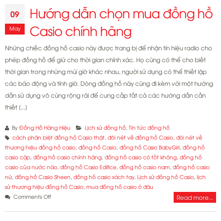
Hướng dẫn chọn mua đồng hồ
09
Casio chính hãng
May
Những chiếc đồng hồ casio này được trang bị để nhận tín hiệu radio cho
phép đồng hồ để giữ cho thời gian chính xác. Họ cũng có thể cho biết
thời gian trong những múi giờ khác nhau, người sử dụng có thể thiết lập
các báo động và tính giờ. Dòng đồng hồ này cũng đi kèm với một hướng
dẫn sử dụng vô cùng rộng rãi để cung cấp tất cả các hướng dẫn cần
thiết [...]
By
Đồng Hồ Hàng Hiệu
Lịch sử đồng hồ
,
Tin tức đồng hồ
cách phân biệt đồng hồ Casio thật
,
đôi nét về đồng hồ Casio
,
đôi nét về
thương hiệu đồng hồ casio
,
đồng hồ Casio
,
đồng hồ Casio BabyGirl
,
đồng hồ
casio cặp
,
đồng hồ casio chính hãng
,
đồng hồ casio có tốt không
,
đồng hồ
casio của nước nào
,
đồng hồ Casio Edifice
,
đồng hồ casio nam
,
đồng hồ casio
nữ
,
đồng hồ Casio Sheen
,
đồng hồ casio xách tay
,
Lịch sử đồng hồ Casio
,
lịch
sử thương hiệu đồng hồ Casio
,
mua đồng hồ casio ở đâu
on
Comments Off
Read more...
Hướng
dẫn