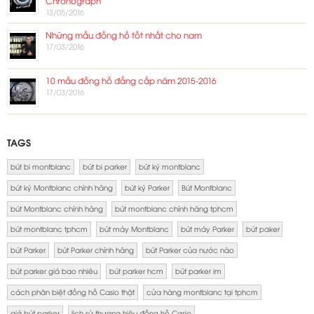
Chronograph
13/05/2016
Những mẫu đồng hồ tốt nhất cho nam
17/03/2016
10 mẫu đồng hồ đẳng cấp năm 2015-2016
17/03/2016
TAGS
bút bi montblanc
bút bi parker
bút ký montblanc
bút ký Montblanc chính hãng
bút ký Parker
Bút Montblanc
bút Montblanc chính hãng
bút montblanc chính hãng tphcm
bút montblanc tphcm
bút máy Montblanc
bút máy Parker
bút paker
bút Parker
bút Parker chính hãng
bút Parker của nước nào
bút parker giá bao nhiêu
bút parker hcm
bút parker im
cách phân biệt đồng hồ Casio thật
cửa hàng montblanc tại tphcm
giá bút parker
lịch sử thương hiệu đồng hồ Casio