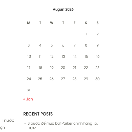
August 2026
M
T
W
T
F
S
S
1
2
3
4
5
6
7
8
9
10
11
12
13
14
15
16
17
18
19
20
21
22
23
24
25
26
27
28
29
30
31
« Jan
RECENT POSTS
 1 nước
3 bước để mua bút Parker chính hãng Tp.
hận
HCM