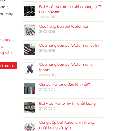
Đại lý bút waterman chính hãng tại TP
bạn 5
Hồ Chí Minh
ce, đây
25/06/2018
Cua hang ban but Waterman
25/06/2018
 Casio
Cửa hàng bán bút Waterman uy tín
io
25/06/2018
ơng hiệu
Cửa hàng bán bút Waterman ở
d more...
tphcm
25/06/2018
Giá bút Parker ở đâu tốt nhất?
21/06/2018
Đại lý bút Parker uy tín, chất lượng
21/06/2018
Cung cấp bút Parker chính hãng,
chất lượng và uy tín