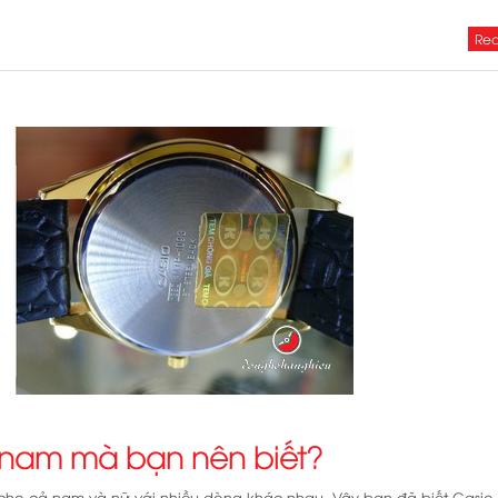
Rea
 nam mà bạn nên biết?
 cho cả nam và nữ với nhiều dòng khác nhau. Vậy bạn đã biết Casio