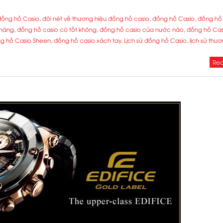
 đồng hồ Casio
,
đôi nét về thương hiệu đồng hồ casio
,
đồng hồ Casio
,
đồng hồ
 hãng
,
đồng hồ casio có tốt không
,
đồng hồ casio của nước nào
,
đồng hồ Cas
g hồ Casio Sheen
,
đồng hồ casio xách tay
,
Lịch sử đồng hồ Casio
,
lịch sử thư
Rea