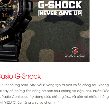
Casio G-Shock
u từ những năm 1982, với kì vọng tạo ra một chiếc đồng hồ “không
ời nay có những tính năng cơ bản như chống va đập, chịu nước 20Ba
), Radio Controlled (tự động điều chỉnh giờ)… và còn rất nhiều những 
krhY52U Chức năng chịu va chạm [...]