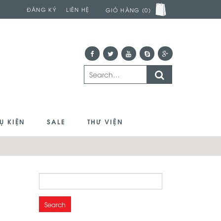
ĐĂNG KÝ
LIÊN HỆ
GIỎ HÀNG (0)
Ụ KIỆN
SALE
THƯ VIỆN
Search
for: