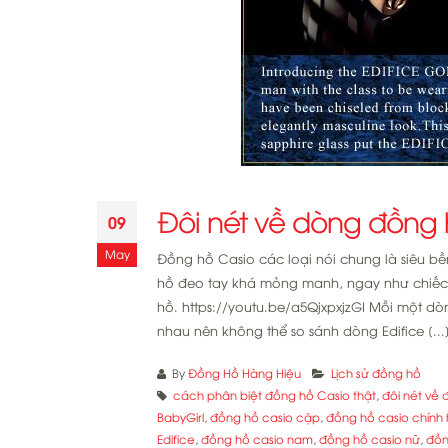
Đôi nét về dòng đồng 
09
May
Đồng hồ Casio các loại nói chung là siêu bề
hồ đeo tay khá mỏng manh, ngay như chiếc
hồ. https://youtu.be/a5QjxpxjzGI Mỗi một d
nhau nên không thể so sánh dòng Edifice [...
By
Đồng Hồ Hàng Hiệu
Lịch sử đồng hồ
cách phân biệt đồng hồ Casio thật
,
đôi nét về
BabyGirl
,
đồng hồ casio cặp
,
đồng hồ casio chính
Edifice
,
đồng hồ casio nam
,
đồng hồ casio nữ
,
đồn