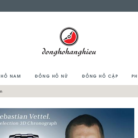
 HỒ NAM
ĐỒNG HỒ NỮ
ĐỒNG HỒ CẶP
PH
en