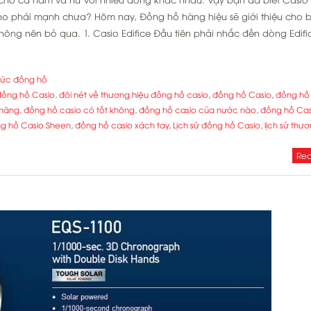
ho phái mạnh chưa? Hôm nay, Đồng hồ hàng hiệu sẽ giới thiệu cho 
ng nên bỏ qua. 1. Casio Edifice Đầu tiên phải nhắc đến dòng Edifi
 tức đồng hồ
 đồng hồ Casio
,
đôi nét về thương hiệu đồng hồ casio
,
đồng hồ Casio
,
đồng hồ
 hãng
,
đồng hồ casio có tốt không
,
đồng hồ casio của nước nào
,
đồng hồ Cas
g hồ Casio Sheen
,
đồng hồ casio xách tay
,
Lịch sử đồng hồ Casio
,
lịch sử thư
Rea