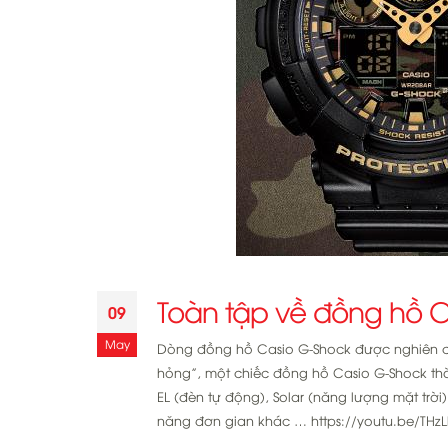
Toàn tập về đồng hồ 
09
May
Dòng đồng hồ Casio G-Shock được nghiên cứ
hỏng”, một chiếc đồng hồ Casio G-Shock th
EL (đèn tự động), Solar (năng lượng mặt trời
năng đơn gian khác … https://youtu.be/THzL