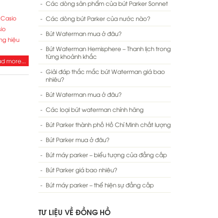
Các dòng sản phẩm của bút Parker Sonnet
 Casio
Các dòng bút Parker của nước nào?
io
Bút Waterman mua ở đâu?
ơng hiệu
Bút Waterman Hemisphere – Thanh lịch trong
từng khoảnh khắc
d more...
Giải đáp thắc mắc bút Waterman giá bao
nhiêu?
Bút Waterman mua ở đâu?
Các loại bút waterman chính hãng
Bút Parker thành phố Hồ Chí Minh chất lượng
Bút Parker mua ở đâu?
Bút máy parker – biểu tượng của đẳng cấp
Bút Parker giá bao nhiêu?
Bút máy parker – thể hiện sự đẳng cấp
TƯ LIỆU VỀ ĐỒNG HỒ