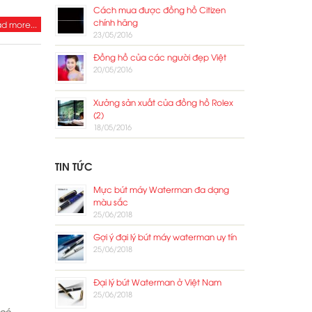
Cách mua được đồng hồ Citizen
chính hãng
d more...
23/05/2016
Đồng hồ của các người đẹp Việt
20/05/2016
Xưởng sản xuất của đồng hồ Rolex
(2)
18/05/2016
TIN TỨC
Mực bút máy Waterman đa dạng
màu sắc
25/06/2018
Gợi ý đại lý bút máy waterman uy tín
25/06/2018
Đại lý bút Waterman ở Việt Nam
25/06/2018
 có