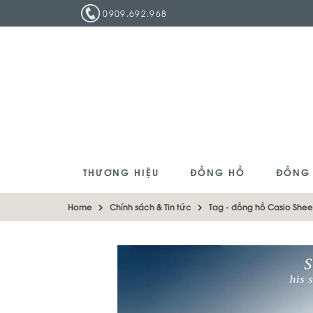
0909.692.968
THƯƠNG HIỆU
ĐỒNG HỒ
ĐỒNG
Home
Chính sách & Tin tức
Tag -
đồng hồ Casio She