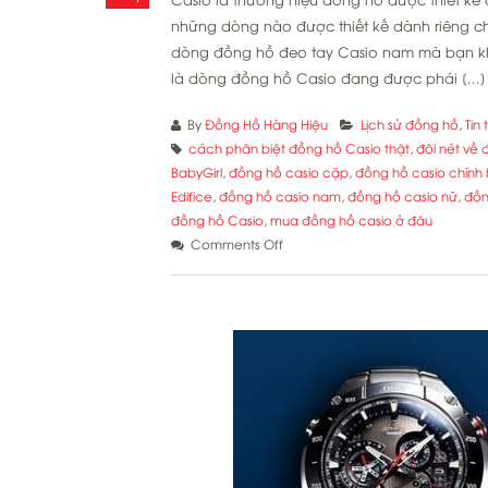
những dòng nào được thiết kế dành riêng c
dòng đồng hồ đeo tay Casio nam mà bạn khô
là dòng đồng hồ Casio đang được phái [...]
By
Đồng Hồ Hàng Hiệu
Lịch sử đồng hồ
,
Tin
cách phân biệt đồng hồ Casio thật
,
đôi nét về
BabyGirl
,
đồng hồ casio cặp
,
đồng hồ casio chính
Edifice
,
đồng hồ casio nam
,
đồng hồ casio nữ
,
đồn
đồng hồ Casio
,
mua đồng hồ casio ở đâu
on
Comments Off
5
dòng
đồng
hồ
casio
nam
mà
bạn
nên
biết?