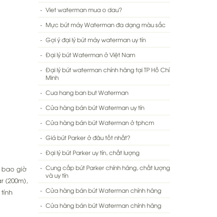
Viet waterman mua o dau?
Mực bút máy Waterman đa dạng màu sắc
Gợi ý đại lý bút máy waterman uy tín
Đại lý bút Waterman ở Việt Nam
Đại lý bút waterman chính hãng tại TP Hồ Chí
Minh
Cua hang ban but Waterman
Cửa hàng bán bút Waterman uy tín
Cửa hàng bán bút Waterman ở tphcm
Giá bút Parker ở đâu tốt nhất?
Đại lý bút Parker uy tín, chất lượng
Cung cấp bút Parker chính hãng, chất lượng
 bao giờ
và uy tín
r (200m),
Cửa hàng bán bút Waterman chính hãng
tính
Cửa hàng bán bút Waterman chính hãng