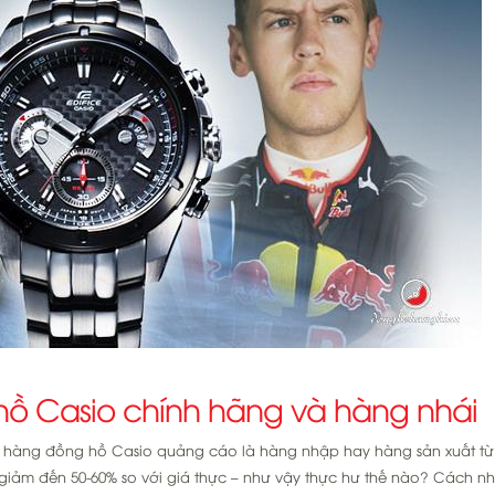
hồ Casio chính hãng và hàng nhái
án hàng đồng hồ Casio quảng cáo là hàng nhập hay hàng sản xuất từ
 giảm đến 50-60% so với giá thực – như vậy thực hư thế nào? Cách n