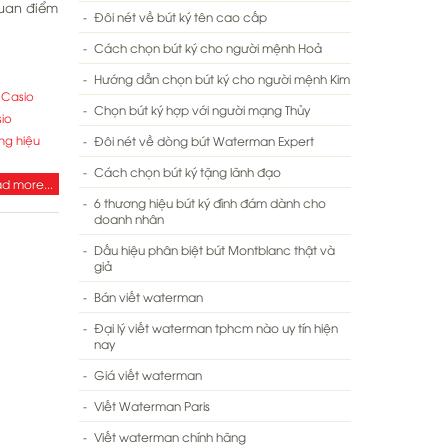
quan điểm
Đôi nét về bút ký tên cao cấp
Cách chọn bút ký cho người mệnh Hoả
Hướng dẫn chọn bút ký cho người mệnh Kim
 Casio
Chọn bút ký hợp với người mạng Thủy
io
ơng hiệu
Đôi nét về dòng bút Waterman Expert
Cách chọn bút ký tặng lãnh đạo
d more...
6 thương hiệu bút ký đình đám dành cho
doanh nhân
Dấu hiệu phân biệt bút Montblanc thật và
giả
Bán viết waterman
Đại lý viết waterman tphcm nào uy tín hiện
nay
Giá viết waterman
Viết Waterman Paris
Viết waterman chính hãng