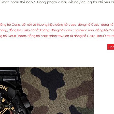
 khác nhau thế nào?. Trong phạm vi bài viết này chúng tôi chỉ nêu 
 đồng hồ Casio
,
đôi nét về thương hiệu đồng hồ casio
,
đồng hồ Casio
,
đồng hồ
 hãng
,
đồng hồ casio có tốt không
,
đồng hồ casio của nước nào
,
đồng hồ Cas
g hồ Casio Sheen
,
đồng hồ casio xách tay
,
Lịch sử đồng hồ Casio
,
lịch sử thư
Rea