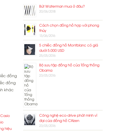
Bút Waterman mua ở đâu?
20/06/2018
Cách chọn đồng hồ hợp với phong
thủy
13/06/2016
5 chiếc đồng hồ Montblanc có giá
dưới 5.000 USD
25/05/2016
Bộ sưu tập đồng hồ của Tổng thống
Obama
hiếc đồng
23/05/2016
iếc đồng
nh khác
Công nghệ eco-drive phát minh vĩ
 Casio
đại của đồng hồ Citizen
io
23/05/2016
ơng hiệu