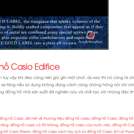
hồ Casio Edifice
n tuy vậy khi đeo cũng nên giữ gìn một chút, dù sao thì nó cũng là c
 xe tăng nếu sử dụng không đúng cách cũng chóng hỏng nói chi ch
òng đồng hồ nhà sản xuất đã nghiên cứu và chế tạo với những đặc tí
]
 đồng hồ Casio
,
đôi nét về thương hiệu đồng hồ casio
,
đồng hồ Casio
,
đồng hồ
 hãng
,
đồng hồ casio có tốt không
,
đồng hồ casio của nước nào
,
đồng hồ Cas
g hồ Casio Sheen
,
đồng hồ casio xách tay
,
Lịch sử đồng hồ Casio
,
lịch sử thư