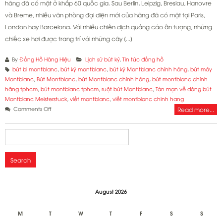
hãng đã có mặt ở khắp 60 quốc gia. Sau Berlin, Leipzig, Breslau, Hanovre
và Breme, nhiều văn phòng đại diện mới của hãng đã có mặt tại Paris,
London hay Barcelona. Với nhiều chiến dịch quảng cáo ấn tượng, những
chiếc xe hơi được trang trí với những cây [...]
By
Đồng Hồ Hàng Hiệu
Lịch sử bút ký
,
Tin tức đồng hồ
bút bi montblanc
,
bút ký montblanc
,
bút ký Montblanc chính hãng
,
bút máy
Montblanc
,
Bút Montblanc
,
bút Montblanc chính hãng
,
bút montblanc chính
hãng tphcm
,
bút montblanc tphcm
,
ruột bút Montblanc
,
Tản mạn về dòng bút
Montblanc Meisterstuck
,
viết montblanc
,
viết montblanc chinh hang
on
Comments Off
Read more...
Tản
mạn
Search
về
for:
dòng
bút
Montblanc
Meisterstuck
August 2026
M
T
W
T
F
S
S