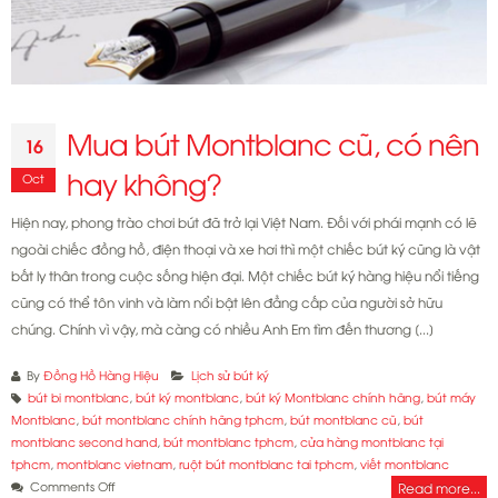
Grace
Mua bút Montblanc cũ, có nên
16
hay không?
Oct
Hiện nay, phong trào chơi bút đã trở lại Việt Nam. Đối với phái mạnh có lẽ
ngoài chiếc đồng hồ, điện thoại và xe hơi thì một chiếc bút ký cũng là vật
bất ly thân trong cuộc sống hiện đại. Một chiếc bút ký hàng hiệu nổi tiếng
cũng có thể tôn vinh và làm nổi bật lên đẳng cấp của người sở hữu
chúng. Chính vì vậy, mà càng có nhiều Anh Em tìm đến thương [...]
By
Đồng Hồ Hàng Hiệu
Lịch sử bút ký
bút bi montblanc
,
bút ký montblanc
,
bút ký Montblanc chính hãng
,
bút máy
Montblanc
,
bút montblanc chính hãng tphcm
,
bút montblanc cũ
,
bút
montblanc second hand
,
bút montblanc tphcm
,
cửa hàng montblanc tại
tphcm
,
montblanc vietnam
,
ruột bút montblanc tai tphcm
,
viết montblanc
on
Comments Off
Read more...