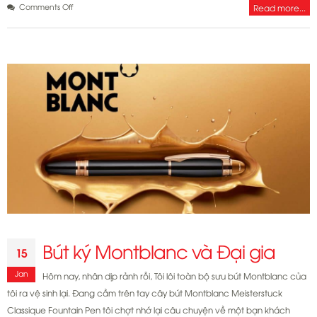
on
Comments Off
Read more...
Viết
Montblanc
chính
hãng
và
Đại
gia
Bút ký Montblanc và Đại gia
15
Jan
Hôm nay, nhân dịp rảnh rỗi, Tôi lôi toàn bộ sưu bút Montblanc của
tôi ra vệ sinh lại. Đang cầm trên tay cây bút Montblanc Meisterstuck
Classique Fountain Pen tôi chợt nhớ lại câu chuyện về một bạn khách