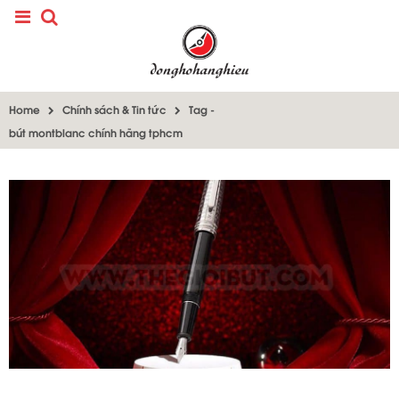
Home
Chính sách & Tin tức
Tag -
bút montblanc chính hãng tphcm