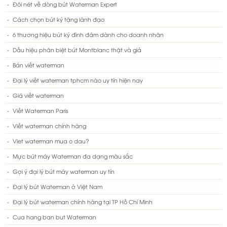
Đôi nét về dòng bút Waterman Expert
Cách chọn bút ký tặng lãnh đạo
6 thương hiệu bút ký đình đám dành cho doanh nhân
Dấu hiệu phân biệt bút Montblanc thật và giả
Bán viết waterman
Đại lý viết waterman tphcm nào uy tín hiện nay
Giá viết waterman
Viết Waterman Paris
Viết waterman chính hãng
Viet waterman mua o dau?
Mực bút máy Waterman đa dạng màu sắc
Gợi ý đại lý bút máy waterman uy tín
Đại lý bút Waterman ở Việt Nam
Đại lý bút waterman chính hãng tại TP Hồ Chí Minh
Cua hang ban but Waterman