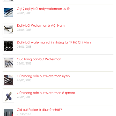
Gợi ý đại lý bút máy waterman uy tín
25/06/2018
Đại lý bút Waterman ở Việt Nam
25/06/2018
Đại lý bút waterman chính hãng tại TP Hồ Chí Minh
25/06/2018
Cua hang ban but Waterman
25/06/2018
Cửa hàng bán bút Waterman uy tín
25/06/2018
Cửa hàng bán bút Waterman ở tphcm
25/06/2018
Giá bút Parker ở đâu tốt nhất?
21/06/2018