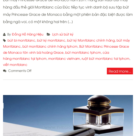
hàng đầu thế giới Montblanc của Đức tiếp tục vinh danh bộ sưu tập bút
máy Princesse Grace de Monaco bằng một phiên bản đặc biệt được làm
bằng ngà voi, có một không hai trên [...]
By
Đồng Hồ Hàng Hiệu
Lịch sử bút ký
bút bi montblanc
,
bút ký montblanc
,
bút ký Montblanc chính hãng
,
bút máy
Montblanc
,
bút montblanc chính hãng tphcm
,
Bút Montblanc Princesse Grace
de Monaco tôn vinh bà hoàng Grace
,
bút montblanc tphcm
,
cửa
hàng montblanc tại tphcm
,
montblanc vietnam
,
ruột bút montblanc tai tphcm
,
viết montblanc
on
Comments Off
Read more...
Bút
Montblanc
Princesse
Grace
de
Monaco
tôn
vinh
bà
hoàng