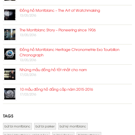
Đồng hồ Montblanc – The Art of Watchmaking
13/05/2016
The Montblanc Story – Pioneering since 1906
13/05/2016
Đồng hồ Montblanc Heritage Chronometrie Exo Tourbillon
Chronograph
13/05/2016
Những mẫu đồng hồ tốt nhất cho nam
17/03/2016
10 mẫu đồng hồ đẳng cấp năm 2015-2016
17/03/2016
TAGS
bút bi montblanc
bút bi parker
bút ký montblanc