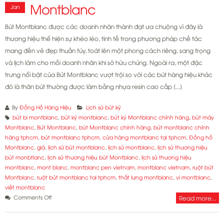
Montblanc
Jan
Bút Montblanc được các doanh nhân thành đạt ưa chuộng vì đây là
thương hiệu thể hiện sự khéo léo, tinh tế trong phương pháp chế tác
mang đến vẻ đẹp thuần túy, toát lên một phong cách riêng, sang trọng
và lịch lãm cho mỗi doanh nhân khi sở hữu chúng. Ngoài ra, một đặc
trưng nổi bật của Bút Montblanc vượt trội so với các bút hàng hiệu khác
đó là thân bút thường được làm bằng nhựa resin cao cấp [...]
By
Đồng Hồ Hàng Hiệu
Lịch sử bút ký
bút bi montblanc
,
bút ký montblanc
,
bút ký Montblanc chính hãng
,
bút máy
Montblanc
,
Bút Montblanc
,
bút Montblanc chính hãng
,
bút montblanc chính
hãng tphcm
,
bút montblanc tphcm
,
cửa hàng montblanc tại tphcm
,
Đồng hồ
Montblanc
,
giá
,
lịch sử bút montblanc
,
lịch sử montblanc
,
lịch sử thương hiệu
bút monbtlanc
,
lịch sử thương hiệu bút Montblanc
,
lịch sử thương hiệu
montblanc
,
mont blanc
,
montblanc pen vietnam
,
montblanc vietnam
,
ruột bút
Montblanc
,
ruột bút montblanc tai tphcm
,
thắt lưng montblanc
,
vi montblanc
,
viết montblanc
on
Comments Off
Read more...
Lịch
sử