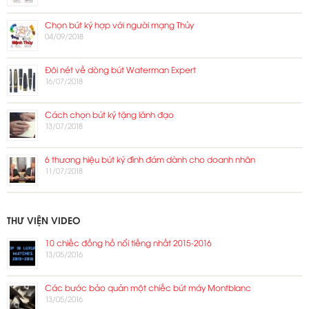
Chọn bút ký hợp với người mạng Thủy
04/09/2018
Đôi nét về dòng bút Waterman Expert
16/07/2018
Cách chọn bút ký tặng lãnh đạo
13/07/2018
6 thương hiệu bút ký đình đám dành cho doanh nhân
11/07/2018
THƯ VIỆN VIDEO
10 chiếc đồng hồ nổi tiếng nhất 2015-2016
13/05/2016
Các bước bảo quản một chiếc bút máy Montblanc
13/05/2016