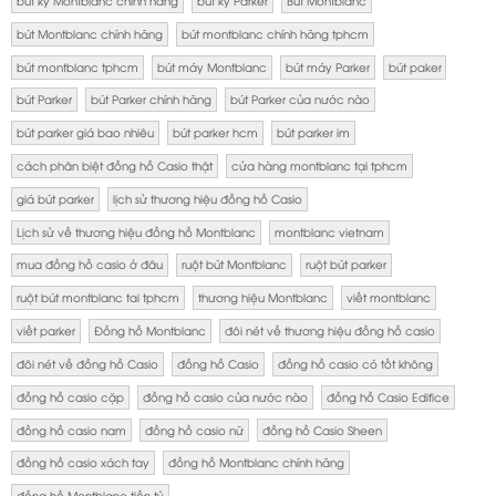
bút ký Montblanc chính hãng
bút ký Parker
Bút Montblanc
bút Montblanc chính hãng
bút montblanc chính hãng tphcm
bút montblanc tphcm
bút máy Montblanc
bút máy Parker
bút paker
bút Parker
bút Parker chính hãng
bút Parker của nước nào
bút parker giá bao nhiêu
bút parker hcm
bút parker im
cách phân biệt đồng hồ Casio thật
cửa hàng montblanc tại tphcm
giá bút parker
lịch sử thương hiệu đồng hồ Casio
Lịch sử về thương hiệu đồng hồ Montblanc
montblanc vietnam
mua đồng hồ casio ở đâu
ruột bút Montblanc
ruột bút parker
ruột bút montblanc tai tphcm
thương hiệu Montblanc
viết montblanc
viết parker
Đồng hồ Montblanc
đôi nét về thương hiệu đồng hồ casio
đôi nét về đồng hồ Casio
đồng hồ Casio
đồng hồ casio có tốt không
đồng hồ casio cặp
đồng hồ casio của nước nào
đồng hồ Casio Edifice
đồng hồ casio nam
đồng hồ casio nữ
đồng hồ Casio Sheen
đồng hồ casio xách tay
đồng hồ Montblanc chính hãng
đồng hồ Montblanc tiền tỷ