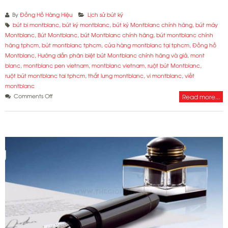
By
Đồng Hồ Hàng Hiệu
Lịch sử bút ký
bút bi montblanc
,
bút ký montblanc
,
bút ký Montblanc chính hãng
,
bút máy
Montblanc
,
Bút Montblanc
,
bút Montblanc chính hãng
,
bút montblanc chính
hãng tphcm
,
bút montblanc tphcm
,
cửa hàng montblanc tại tphcm
,
Đồng hồ
Montblanc
,
Hướng dẫn phân biệt bút Montblanc chính hãng và giả
,
mont
blanc
,
montblanc pen vietnam
,
montblanc vietnam
,
ruột bút Montblanc
,
ruột bút montblanc tai tphcm
,
thắt lưng montblanc
,
vi montblanc
,
viết
montblanc
on
Comments Off
Read more...
Hướng
dẫn
phân
biệt
bút
Montblanc
chính
hãng
và
giả