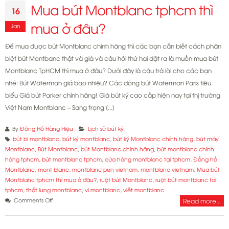
Mua bút Montblanc tphcm thì
16
mua ở đâu?
Jan
Để mua được bút Montblanc chính hãng thì các bạn cần biết cách phân
biệt bút Montbanc thật và giả và câu hỏi thứ hai đặt ra là muốn mua bút
Montblanc TpHCM thì mua ở đâu? Dưới đây là câu trả lời cho các bạn
nhé: Bút Waterman giá bao nhiêu? Các dòng bút Waterman Paris tiêu
biểu Giá bút Parker chính hãng! Giá bút ký cao cấp hiện nay tại thị trường
Việt Nam Montblanc – Sang trọng [...]
By
Đồng Hồ Hàng Hiệu
Lịch sử bút ký
bút bi montblanc
,
bút ký montblanc
,
bút ký Montblanc chính hãng
,
bút máy
Montblanc
,
Bút Montblanc
,
bút Montblanc chính hãng
,
bút montblanc chính
hãng tphcm
,
bút montblanc tphcm
,
cửa hàng montblanc tại tphcm
,
Đồng hồ
Montblanc
,
mont blanc
,
montblanc pen vietnam
,
montblanc vietnam
,
Mua bút
Montblanc tphcm thì mua ở đâu?
,
ruột bút Montblanc
,
ruột bút montblanc tai
tphcm
,
thắt lưng montblanc
,
vi montblanc
,
viết montblanc
on
Comments Off
Read more...
Mua
bút