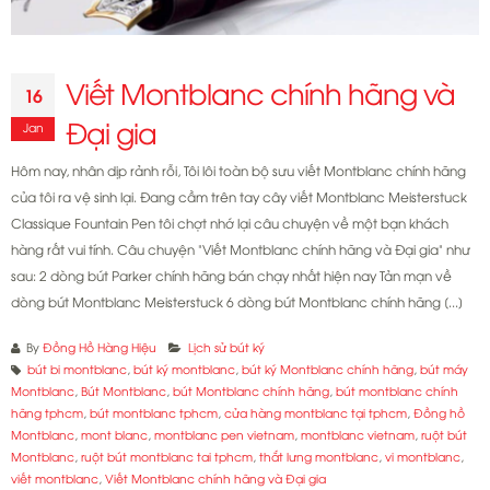
Viết Montblanc chính hãng và
16
Đại gia
Jan
Hôm nay, nhân dịp rảnh rỗi, Tôi lôi toàn bộ sưu viết Montblanc chính hãng
của tôi ra vệ sinh lại. Đang cầm trên tay cây viết Montblanc Meisterstuck
Classique Fountain Pen tôi chợt nhớ lại câu chuyện về một bạn khách
hàng rất vui tính. Câu chuyện "Viết Montblanc chính hãng và Đại gia" như
sau: 2 dòng bút Parker chính hãng bán chạy nhất hiện nay Tản mạn về
dòng bút Montblanc Meisterstuck 6 dòng bút Montblanc chính hãng [...]
By
Đồng Hồ Hàng Hiệu
Lịch sử bút ký
bút bi montblanc
,
bút ký montblanc
,
bút ký Montblanc chính hãng
,
bút máy
Montblanc
,
Bút Montblanc
,
bút Montblanc chính hãng
,
bút montblanc chính
hãng tphcm
,
bút montblanc tphcm
,
cửa hàng montblanc tại tphcm
,
Đồng hồ
Montblanc
,
mont blanc
,
montblanc pen vietnam
,
montblanc vietnam
,
ruột bút
Montblanc
,
ruột bút montblanc tai tphcm
,
thắt lưng montblanc
,
vi montblanc
,
viết montblanc
,
Viết Montblanc chính hãng và Đại gia