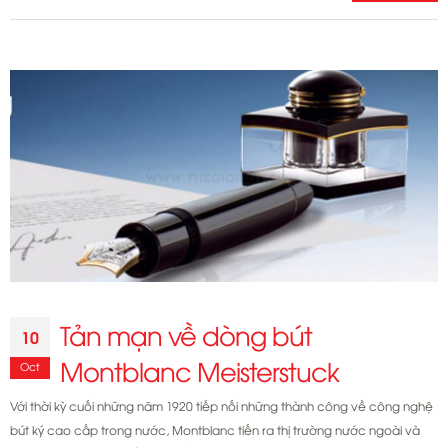
Mua
bút
Montblanc
cũ,
có
nên
hay
không?
Tản mạn về dòng bút
10
Montblanc Meisterstuck
Oct
Với thời kỳ cuối những năm 1920 tiếp nối những thành công về công nghệ
bút ký cao cấp trong nước, Montblanc tiến ra thị trường nước ngoài và