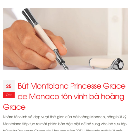
thương
hiệu
bút
Montblanc
Bút Montblanc Princesse Grace
25
de Monaco tôn vinh bà hoàng
Oct
Grace
Nhằm tôn vinh vẻ đẹp vượt thời gian của bà hoàng Monaco, hãng bút ký
Montblanc tiếp tục ra mắt phiên bản đặc biệt để bổ sung vào bộ sưu tập
bút máy Princesse Grace de Monaco năm 2011. Hãng sản xuất bút máy