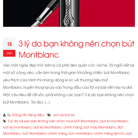
3 lý do bạn không nên chọn bút
15
Montblanc
Jan
Vào một ngày đẹp trời, bên ly cà phê đen quán cóc vỉa hè, Tôi ngồi viết lại
một số công việc cần làm trong thời gian tới bằng chiếc bút Montblanc
yêu thích của mình thì những dòng kí ức về thương hiệu bút
Montblanc huyền thoại lại ùa vào trong đầu của Tôi và bài viết này ra đời.
Một câu tiêu đề rất sốc phải không các bạn? 3 lý do bạn không nên chọn
bút Montblanc. Tôi đọc [...]
By
Đồng Hồ Hàng Hiệu
Lịch sử bút ký
3 lý do tại sao bạn không nên chọn mua bút Montblanc
,
bút bi montblanc
,
bút ký montblanc
,
bút ký Montblanc chính hãng
,
bút máy Montblanc
,
Bút
Montblanc
,
bút Montblanc chính hãng
,
bút montblanc chính hãng tphcm
,
bút