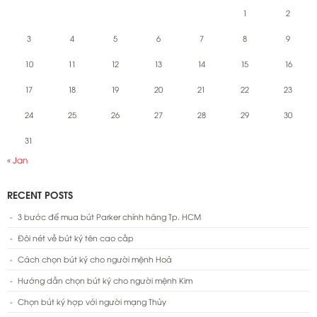
1
2
3
4
5
6
7
8
9
10
11
12
13
14
15
16
17
18
19
20
21
22
23
24
25
26
27
28
29
30
31
« Jan
RECENT POSTS
3 bước để mua bút Parker chính hãng Tp. HCM
Đôi nét về bút ký tên cao cấp
Cách chọn bút ký cho người mệnh Hoả
Hướng dẫn chọn bút ký cho người mệnh Kim
Chọn bút ký hợp với người mạng Thủy