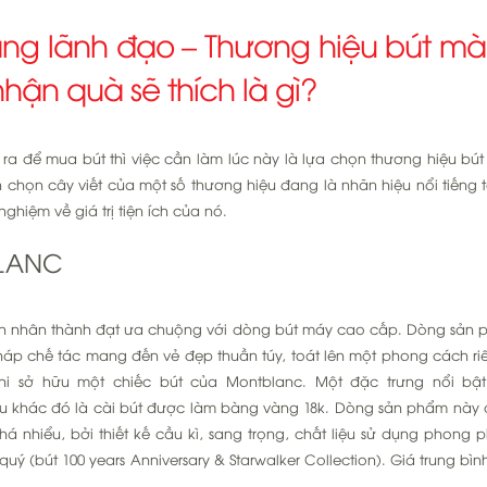
ặng lãnh đạo – Thương hiệu bút m
hận quà sẽ thích là gì?
 ra để mua bút thì việc cần làm lúc này là lựa chọn thương hiệu bú
ch chọn cây viết của một số thương hiệu đang là nhãn hiệu nổi tiếng 
hiệm về giá trị tiện ích của nó.
BLANC
nhân thành đạt ưa chuộng với dòng bút máy cao cấp. Dòng sản 
pháp chế tác mang đến vẻ đẹp thuần túy, toát lên một phong cách ri
hi sở hữu một chiếc bút của Montblanc. Một đặc trưng nổi bật
ệu khác đó là cài bút được làm bàng vàng 18k. Dòng sản phẩm này c
á nhiểu, bởi thiết kế cầu kì, sang trọng, chất liệu sử dụng phong 
quý (bút 100 years Anniversary & Starwalker Collection). Giá trung bì