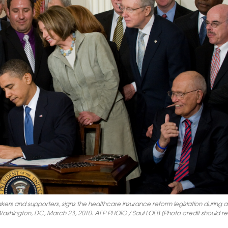
s and supporters, signs the healthcare insurance reform legislation during a
Washington, DC, March 23, 2010. AFP PHOTO / Saul LOEB (Photo credit should r