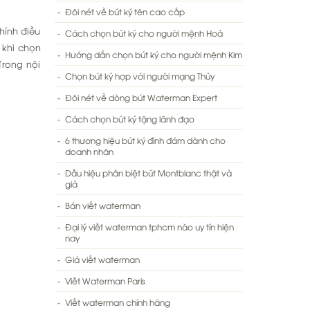
Đôi nét về bút ký tên cao cấp
hính điều
Cách chọn bút ký cho người mệnh Hoả
 khi chọn
Hướng dẫn chọn bút ký cho người mệnh Kim
Trong nội
Chọn bút ký hợp với người mạng Thủy
Đôi nét về dòng bút Waterman Expert
Cách chọn bút ký tặng lãnh đạo
6 thương hiệu bút ký đình đám dành cho
doanh nhân
Dấu hiệu phân biệt bút Montblanc thật và
giả
Bán viết waterman
Đại lý viết waterman tphcm nào uy tín hiện
nay
Giá viết waterman
Viết Waterman Paris
Viết waterman chính hãng