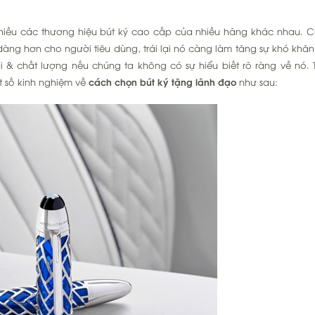
Cách
chọn
 nhiều các thương hiệu bút ký cao cấp của nhiều hãng khác nhau. C
bút
àng hơn cho người tiêu dùng, trái lại nó càng làm tăng sự khó khăn
ký
& chất lượng nếu chúng ta không có sự hiểu biết rõ ràng về nó. 
tặng
ột số kinh nghiệm về
cách chọn bút ký tặng lãnh đạo
như sau:
lãnh
đạo