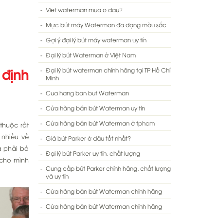
Viet waterman mua o dau?
Mực bút máy Waterman đa dạng màu sắc
Gợi ý đại lý bút máy waterman uy tín
Đại lý bút Waterman ở Việt Nam
 định
Đại lý bút waterman chính hãng tại TP Hồ Chí
Minh
Cua hang ban but Waterman
Cửa hàng bán bút Waterman uy tín
Cửa hàng bán bút Waterman ở tphcm
thuộc rất
 nhiều về
Giá bút Parker ở đâu tốt nhất?
à phải bỏ
Đại lý bút Parker uy tín, chất lượng
 cho mình
Cung cấp bút Parker chính hãng, chất lượng
và uy tín
Cửa hàng bán bút Waterman chính hãng
Cửa hàng bán bút Waterman chính hãng