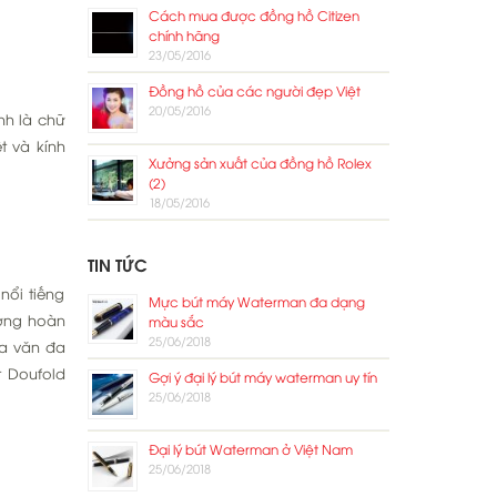
Cách mua được đồng hồ Citizen
chính hãng
23/05/2016
Đồng hồ của các người đẹp Việt
20/05/2016
nh là chữ
t và kính
Xưởng sản xuất của đồng hồ Rolex
(2)
18/05/2016
TIN TỨC
nổi tiếng
Mực bút máy Waterman đa dạng
ượng hoàn
màu sắc
25/06/2018
oa văn đa
t Doufold
Gợi ý đại lý bút máy waterman uy tín
25/06/2018
Đại lý bút Waterman ở Việt Nam
25/06/2018