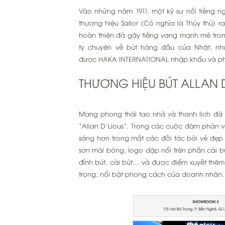
Vào những năm 1911, một kỹ sư nổi tiếng n
thương hiệu Sailor (Có nghĩa là Thủy thủ) r
hoàn thiện đã gây tiếng vang mạnh mẽ tron
ty chuyên về bút hàng đầu của Nhật, n
được HAKA INTERNATIONAL nhập khẩu và phâ
THƯƠNG HIỆU BÚT ALLAN 
Mang phong thái tao nhã và thanh lịch đã
“Allan D’Lious”. Trong các cuộc đàm phán v
sáng hơn trong mắt các đối tác bởi vẻ đẹp t
sơn mài bóng, logo dập nổi trên phần cài b
đỉnh bút, cài bút… và được điểm xuyết thê
trọng, nổi bật phong cách của doanh nhân