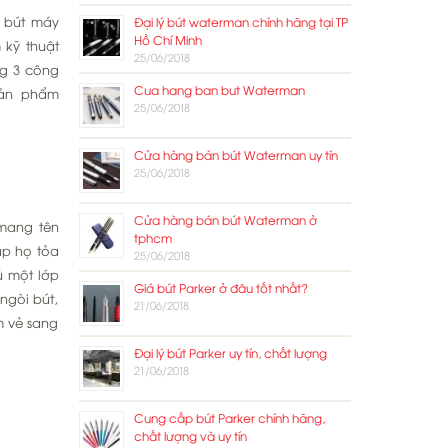
u bút máy
Đại lý bút waterman chính hãng tại TP
Hồ Chí Minh
 kỹ thuật
25/06/2018
ng 3 công
Cua hang ban but Waterman
Sản phẩm
25/06/2018
Cửa hàng bán bút Waterman uy tín
25/06/2018
Cửa hàng bán bút Waterman ở
 mang tên
tphcm
p họ tỏa
25/06/2018
ủ một lớp
Giá bút Parker ở đâu tốt nhất?
ngòi bút,
21/06/2018
m vẻ sang
Đại lý bút Parker uy tín, chất lượng
21/06/2018
Cung cấp bút Parker chính hãng,
chất lượng và uy tín