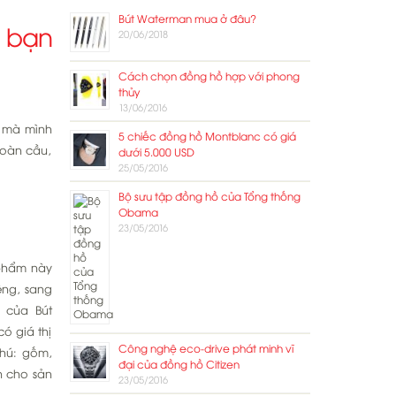
Bút Waterman mua ở đâu?
à bạn
20/06/2018
Cách chọn đồng hồ hợp với phong
thủy
13/06/2016
t mà mình
5 chiếc đồng hồ Montblanc có giá
toàn cầu,
dưới 5.000 USD
25/05/2016
Bộ sưu tập đồng hồ của Tổng thống
Obama
23/05/2016
phẩm này
êng, sang
 của Bút
ó giá thị
Công nghệ eco-drive phát minh vĩ
phú: gốm,
đại của đồng hồ Citizen
nh cho sản
23/05/2016