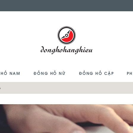
 HỒ NAM
ĐỒNG HỒ NỮ
ĐỒNG HỒ CẶP
PH
o