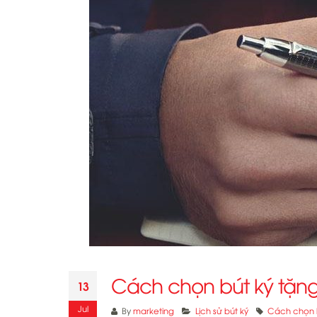
Cách chọn bút ký tặn
13
Jul
By
marketing
Lịch sử bút ký
Cách chọn b