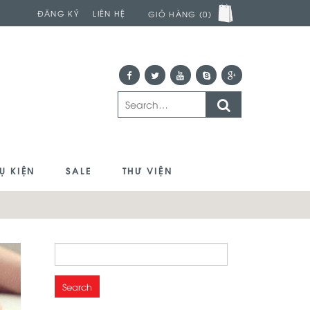
ĐĂNG KÝ
LIÊN HỆ
GIỎ HÀNG (0)
Ụ KIỆN
SALE
THƯ VIỆN
Search
for: