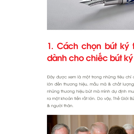
1. Cách chọn bút ký 
dành cho chiếc bút k
Đây được xem là một trong những tiêu chí q
lớn đến thương hiệu, mẫu mã & chất lượng 
những thương hiệu bút mà mình dự định mua
ra một khoản tiền rất lớn. Do vậy, Thế Giới 
& người thân.