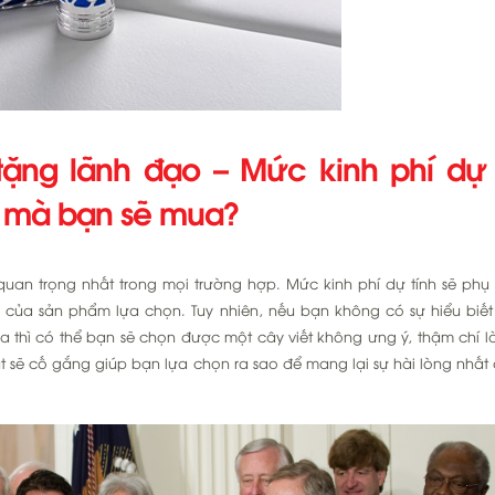
tặng lãnh đạo – Mức kinh phí dự
ý mà bạn sẽ mua?
uan trọng nhất trong mọi trường hợp. Mức kinh phí dự tính sẽ phụ 
của sản phẩm lựa chọn. Tuy nhiên, nếu bạn không có sự hiểu biết
 thì có thể bạn sẽ chọn được một cây viết không ưng ý, thậm chí l
Bút sẽ cố gắng giúp bạn lựa chọn ra sao để mang lại sự hài lòng nhất