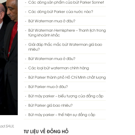
Các dòng sản phẩm của bút Parker Sonnet
Các dòng bút Parker của nước nào?
Bút Waterman mua ở đâu?
Bút Waterman Hemisphere – Thanh lịch trong
từng khoảnh khắc
Giải đáp thắc mắc bút Waterman giá bao
nhiêu?
Bút Waterman mua ở đâu?
Các loại bút waterman chính hãng
Bút Parker thành phố Hồ Chí Minh chất lượng
Bút Parker mua ở đâu?
Bút máy parker – biểu tượng của đẳng cấp
Bút Parker giá bao nhiêu?
Bút máy parker – thể hiện sự đẳng cấp
ead SAUL
TƯ LIỆU VỀ ĐỒNG HỒ