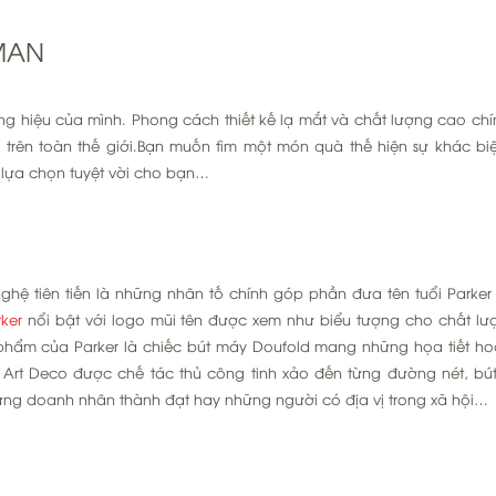
MAN
ng hiệu của mình. Phong cách thiết kế lạ mắt và chất lượng cao chí
trên toàn thế giới.Bạn muốn tìm một món quà thế hiện sự khác biệ
ự lựa chọn tuyệt vời cho bạn…
hệ tiên tiến là những nhân tố chính góp phần đưa tên tuổi Parker 
rker
nổi bật với logo mũi tên được xem như biểu tượng cho chất l
phẩm của Parker là chiếc bút máy Doufold mang những họa tiết h
 Art Deco được chế tác thủ công tinh xảo đến từng đường nét, bú
những doanh nhân thành đạt hay những người có địa vị trong xã hội…