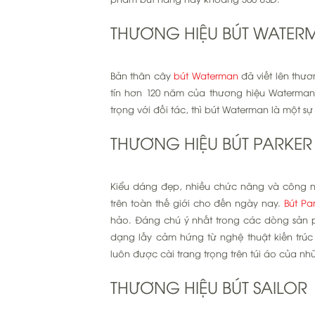
THƯƠNG HIỆU BÚT WATER
Bản thân cây
bút Waterman
đã viết lên thươ
tín hơn 120 năm của thương hiệu Waterman 
trọng với đối tác, thì bút Waterman là một s
THƯƠNG HIỆU BÚT PARKER
Kiểu dáng đẹp, nhiều chức năng và công ng
trên toàn thế giới cho đến ngày nay.
Bút Pa
hảo. Đáng chú ý nhất trong các dòng sản 
dạng lấy cảm hứng từ nghệ thuật kiến trúc
luôn được cài trang trọng trên túi áo của 
THƯƠNG HIỆU BÚT SAILOR