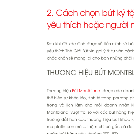
2. Cách chọn bút ký t
yêu thích hoặc người n
Sau khi đã xác định được số tiền mình sẽ bỏ
yêu thích.Thế Giới Bút xin gợi ý & tư vấn cá
chắc chắn sẽ mang lại cho bạn những chải ng
THƯƠNG HIỆU BÚT MONT
Thương hiệu
Bút Montblanc
được các doanh 
thể hiện sự khéo léo, tinh tế trong phương 
trọng và lịch lãm cho mỗi doanh nhân k
Montblanc vượt trội so với các bút hàng hi
trường đắt hơn các thương hiệu bút khác kh
mạ platin, sơn mài,.. thậm chí có gắn cả đá 
phẩm bút hãng này khoảng 300 USD.