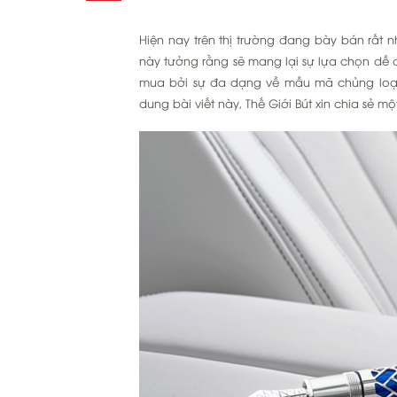
Hiện nay trên thị trường đang bày bán rất
này tưởng rằng sẽ mang lại sự lựa chọn dễ d
mua bởi sự đa dạng về mẫu mã chủng loại 
dung bài viết này, Thế Giới Bút xin chia sẻ m