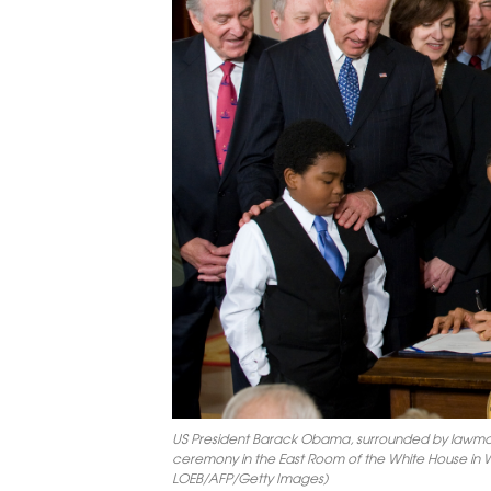
US President Barack Obama, surrounded by lawmaker
ceremony in the East Room of the White House in 
LOEB/AFP/Getty Images)