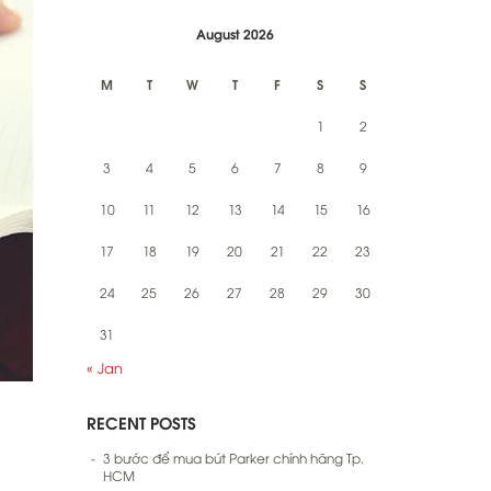
August 2026
M
T
W
T
F
S
S
1
2
3
4
5
6
7
8
9
10
11
12
13
14
15
16
17
18
19
20
21
22
23
24
25
26
27
28
29
30
31
« Jan
RECENT POSTS
3 bước để mua bút Parker chính hãng Tp.
HCM