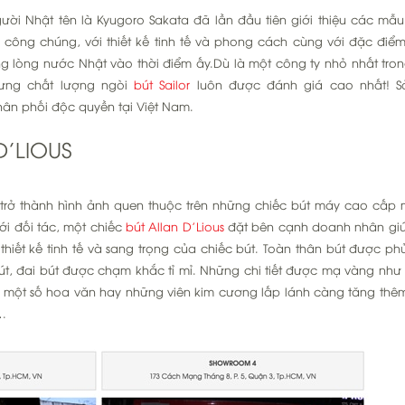
gười Nhật tên là Kyugoro Sakata đã lần đầu tiên giới thiệu các mẫ
a công chúng, với thiết kế tinh tế và phong cách cùng với đặc điểm
g lòng nước Nhật vào thời điểm ấy.Dù là một công ty nhỏ nhất tro
hưng chất lượng ngòi
bút Sailor
luôn được đánh giá cao nhất! 
n phối độc quyền tại Việt Nam.
D’LIOUS
 trở thành hình ảnh quen thuộc trên những chiếc bút máy cao cấp
ới đối tác, một chiếc
bút Allan D’Lious
đặt bên cạnh doanh nhân giú
hiết kế tinh tế và sang trọng của chiếc bút. Toàn thân bút được ph
út, đai bút được chạm khắc tỉ mỉ. Những chi tiết được mạ vàng như 
m một số hoa văn hay những viên kim cương lấp lánh càng tăng thê
…