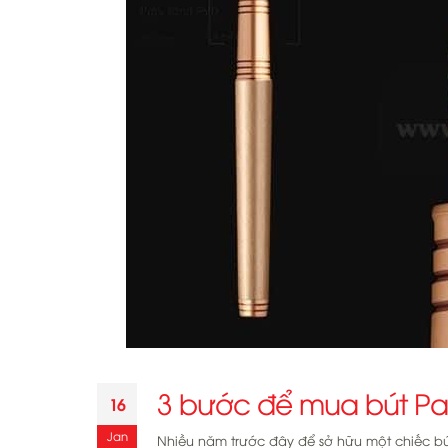
3 bước để mua bút Pa
16
Jan
Nhiều năm trước đây để sở hữu một chiếc bú