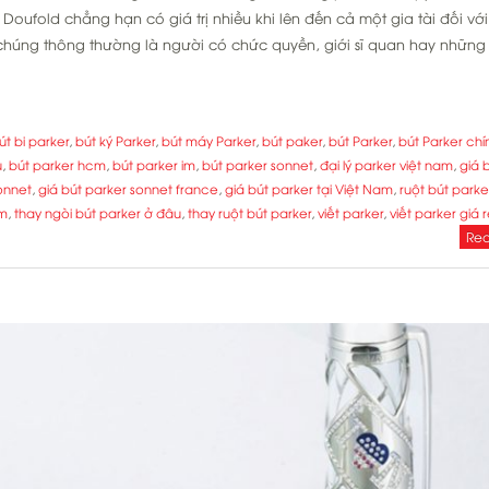
Doufold chẳng hạn có giá trị nhiều khi lên đến cả một gia tài đối vớ
chúng thông thường là người có chức quyền, giới sĩ quan hay những
út bi parker
,
bút ký Parker
,
bút máy Parker
,
bút paker
,
bút Parker
,
bút Parker ch
u
,
bút parker hcm
,
bút parker im
,
bút parker sonnet
,
đại lý parker việt nam
,
giá 
onnet
,
giá bút parker sonnet france
,
giá bút parker tại Việt Nam
,
ruột bút parke
cm
,
thay ngòi bút parker ở đâu
,
thay ruột bút parker
,
viết parker
,
viết parker giá 
Rea