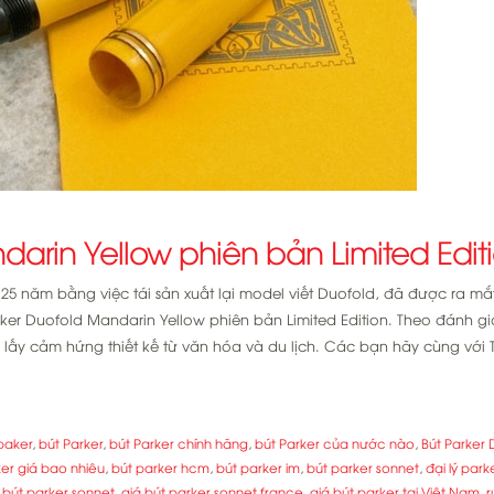
darin Yellow phiên bản Limited Edit
5 năm bằng việc tái sản xuất lại model viết Duofold, đã được ra mắ
arker Duofold Mandarin Yellow phiên bản Limited Edition. Theo đánh gi
 lấy cảm hứng thiết kế từ văn hóa và du lịch. Các bạn hãy cùng với 
paker
,
bút Parker
,
bút Parker chính hãng
,
bút Parker của nước nào
,
Bút Parker 
ker giá bao nhiêu
,
bút parker hcm
,
bút parker im
,
bút parker sonnet
,
đại lý parke
 bút parker sonnet
,
giá bút parker sonnet france
,
giá bút parker tại Việt Nam
,
r