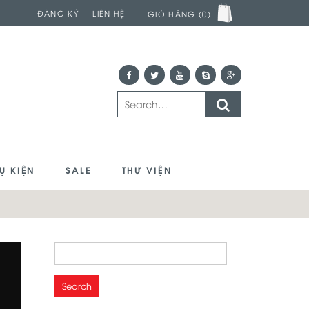
ĐĂNG KÝ
LIÊN HỆ
GIỎ HÀNG (0)
Ụ KIỆN
SALE
THƯ VIỆN
Search
for: