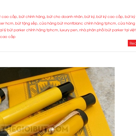
t cao cấp
,
bút chính hãng
,
bút cho doanh nhân
,
bút ký
,
bút ký cao cấp
,
bút ký
ker hcm
,
bút tặng sếp
,
cửa hàng bút montblanc chính hãng tphcm
,
cửa hàng 
ại lý bút parker chính hãng tphcm
,
luxury pen
,
nhà phân phối bút parker tại việ
t cao cấp
Rea