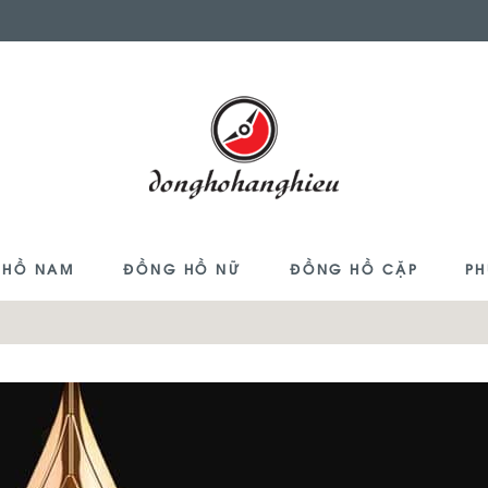
 HỒ NAM
ĐỒNG HỒ NỮ
ĐỒNG HỒ CẶP
PH