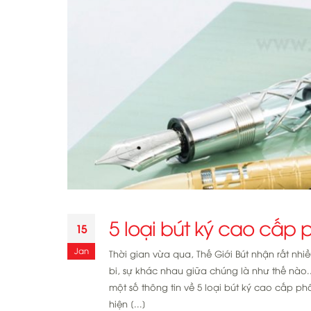
5 loại bút ký cao cấp 
15
Jan
Thời gian vừa qua, Thế Giới Bút nhận rất nh
bi, sự khác nhau giữa chúng là như thế nào.
một số thông tin về 5 loại bút ký cao cấp ph
hiện [...]