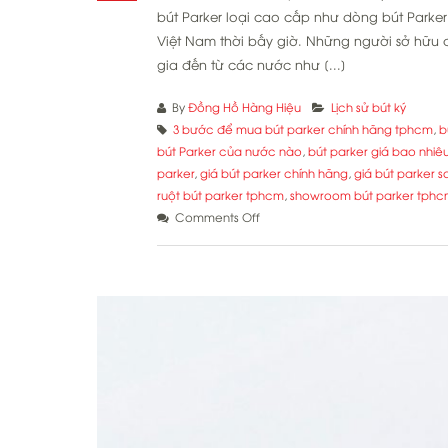
bút Parker loại cao cấp như dòng bút Parker 
Việt Nam thời bấy giờ. Những người sở hữu 
gia đến từ các nước như [...]
By
Đồng Hồ Hàng Hiệu
Lịch sử bút ký
3 bước để mua bút parker chính hãng tphcm
,
b
bút Parker của nước nào
,
bút parker giá bao nhiê
parker
,
giá bút parker chính hãng
,
giá bút parker s
ruột bút parker tphcm
,
showroom bút parker tph
on
Comments Off
3
bước
để
mua
bút
Parker
chính
hãng
Tp.
HCM