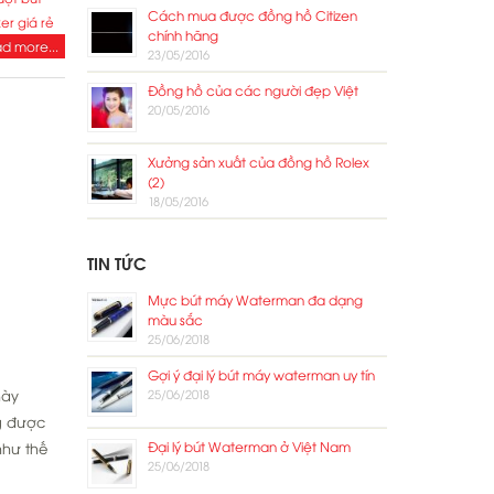
Cách mua được đồng hồ Citizen
ker giá rẻ
chính hãng
d more...
23/05/2016
Đồng hồ của các người đẹp Việt
20/05/2016
Xưởng sản xuất của đồng hồ Rolex
(2)
18/05/2016
TIN TỨC
Mực bút máy Waterman đa dạng
màu sắc
25/06/2018
Gợi ý đại lý bút máy waterman uy tín
này
25/06/2018
ng được
Đại lý bút Waterman ở Việt Nam
như thế
25/06/2018