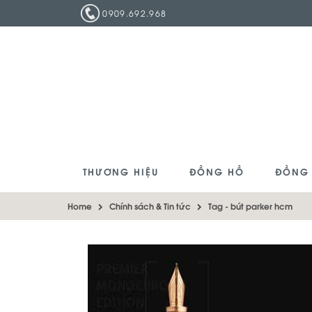
0909.692.968
THƯƠNG HIỆU
ĐỒNG HỒ
ĐỒNG
Home
Chính sách & Tin tức
Tag -
bút parker hcm