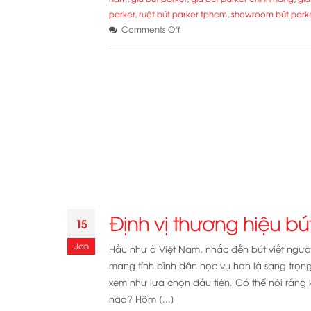
parker
,
ruột bút parker tphcm
,
showroom bút park
on
Comments Off
Bút
Parker
Duofold
Mandarin
Yellow
phiên
bản
Limited
Edition
Định vị thương hiệu bú
15
Jan
Hầu như ở Việt Nam, nhắc đến bút viết người 
mang tính bình dân học vụ hơn là sang trọn
xem như lựa chọn đầu tiên. Có thể nói rằng k
nào? Hôm [...]