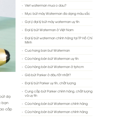
Viet waterman mua o dau?
Mực bút máy Waterman đa dạng màu sắc
Gợi ý đại lý bút máy waterman uy tín
Đại lý bút Waterman ở Việt Nam
Đại lý bút waterman chính hãng tại TP Hồ Chí
Minh
Cua hang ban but Waterman
Cửa hàng bán bút Waterman uy tín
Cửa hàng bán bút Waterman ở tphcm
Giá bút Parker ở đâu tốt nhất?
Đại lý bút Parker uy tín, chất lượng
Cung cấp bút Parker chính hãng, chất lượng
và uy tín
 bút dạ
c bạn
Cửa hàng bán bút Waterman chính hãng
cao cấp
Cửa hàng bán bút Waterman chính hãng