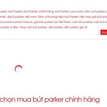
paker
,
bút Parker
,
bút Parker chính hãng
,
bút Parker của nước nào
,
bút parker 
onnet
,
đại lý parker việt nam
,
Định vị thương hiệu bút Parker hiện nay
,
giá bút par
bút parker sonnet france
,
giá bút parker tại Việt Nam
,
ruột bút parker
,
ruột bút 
t parker ở đâu
,
thay ruột bút parker
,
viết parker
,
viết parker giá rẻ
Rea
 chọn mua bút parker chính hãng