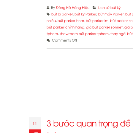
By
Đồng Hồ Hàng Hiệu
Lịch sử bút ký
bút bi parker
,
bút ký Parker
,
bút máy Parker
,
bút 
nhiêu
,
bút parker hcm
,
bút parker im
,
bút parker s
bút parker chính hãng
,
giá bút parker sonnet
,
giá 
tphcm
,
showroom bút parker tphcm
,
thay ngòi bú
on
Comments Off
Định
vị
thương
hiệu
bút
Parker
hiện
nay
3 bước quan trọng để
11
Jan