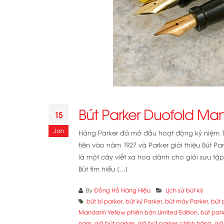
Bút Parker Duofold Man
15
Jan
Hãng Parker đã mở đầu hoạt động kỷ niệm 12
tiên vào năm 1927 và Parker giới thiệu Bút P
là một cây viết xa hoa dành cho giới sưu tập
Bút tìm hiểu [...]
By
Đồng Hồ Hàng Hiệu
Lịch sử bút ký
bút bi parker
,
bút ký Parker
,
bút máy Parker
,
bút 
Mandarin Yellow phiên bản Limited Edition
,
bút par
nam
,
giá bút parker
,
giá bút parker chính hãng
,
giá