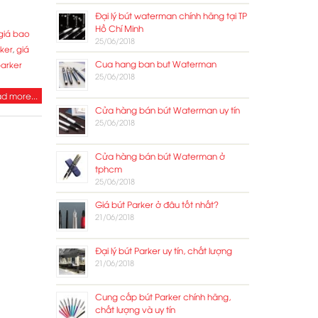
Đại lý bút waterman chính hãng tại TP
Hồ Chí Minh
giá bao
25/06/2018
ker
,
giá
Cua hang ban but Waterman
parker
25/06/2018
d more...
Cửa hàng bán bút Waterman uy tín
25/06/2018
Cửa hàng bán bút Waterman ở
tphcm
25/06/2018
Giá bút Parker ở đâu tốt nhất?
21/06/2018
Đại lý bút Parker uy tín, chất lượng
21/06/2018
Cung cấp bút Parker chính hãng,
chất lượng và uy tín