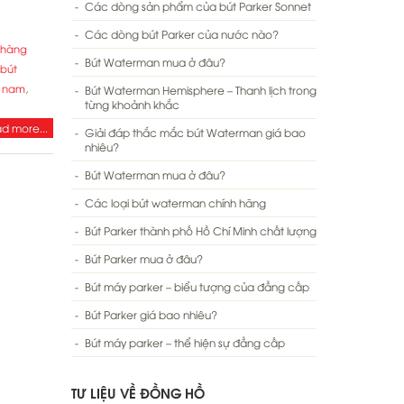
Các dòng sản phẩm của bút Parker Sonnet
Các dòng bút Parker của nước nào?
 hàng
Bút Waterman mua ở đâu?
bút
t nam
,
Bút Waterman Hemisphere – Thanh lịch trong
từng khoảnh khắc
d more...
Giải đáp thắc mắc bút Waterman giá bao
nhiêu?
Bút Waterman mua ở đâu?
Các loại bút waterman chính hãng
Bút Parker thành phố Hồ Chí Minh chất lượng
Bút Parker mua ở đâu?
Bút máy parker – biểu tượng của đẳng cấp
Bút Parker giá bao nhiêu?
Bút máy parker – thể hiện sự đẳng cấp
TƯ LIỆU VỀ ĐỒNG HỒ