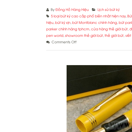
By
Đồng Hồ Hàng Hiệu
Lịch sử bút ký
5 loại bút ký cao cấp phổ biến nhất hiện nay
,
Bú
hiệu
,
bút ký xịn
,
bút Montblanc chính hãng
,
bút par
parker chính hãng tphcm
,
cửa hàng thế giới bút
,
đ
pen world
,
showroom thế giới bút
,
thế giới bút
,
viế
on
Comments Off
5
loại
bút
ký
cao
cấp
phổ
biến
nhất
hiện
nay