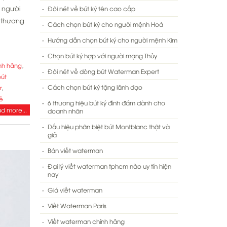
i người
Đôi nét về bút ký tên cao cấp
 thương
Cách chọn bút ký cho người mệnh Hoả
Hướng dẫn chọn bút ký cho người mệnh Kim
Chọn bút ký hợp với người mạng Thủy
ính hãng
,
Đôi nét về dòng bút Waterman Expert
bút
Cách chọn bút ký tặng lãnh đạo
r
,
rẻ
6 thương hiệu bút ký đình đám dành cho
d more...
doanh nhân
Dấu hiệu phân biệt bút Montblanc thật và
giả
Bán viết waterman
Đại lý viết waterman tphcm nào uy tín hiện
nay
Giá viết waterman
Viết Waterman Paris
Viết waterman chính hãng