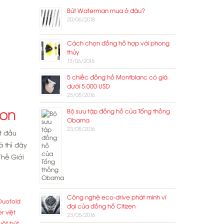
Bút Waterman mua ở đâu?
20/06/2018
Cách chọn đồng hồ hợp với phong
thủy
13/06/2016
5 chiếc đồng hồ Montblanc có giá
dưới 5.000 USD
25/05/2016
ion
Bộ sưu tập đồng hồ của Tổng thống
Obama
23/05/2016
t đầu
á thì đây
Thế Giới
Công nghệ eco-drive phát minh vĩ
Duofold
đại của đồng hồ Citizen
r việt
23/05/2016
uột bút