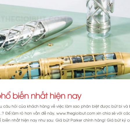
phổ biến nhất hiện nay
iều câu hỏi của khách hàng về việc làm sao phân biệt được bút bi và
..? Để làm rõ hơn vấn đề này, www.thegioibut.com xin chia sẽ với cá
ổ biến nhất hiện nay như sau: Giá bút Parker chính hãng! Giá bút ký 