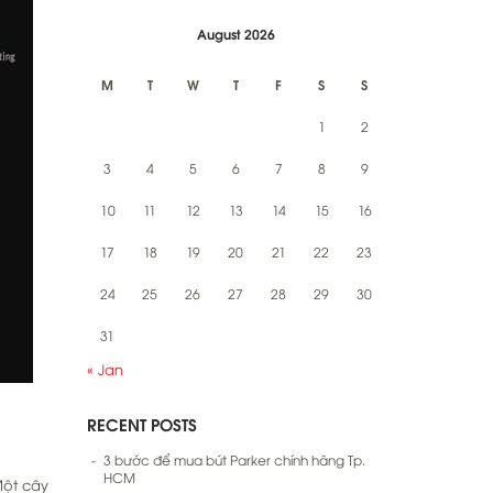
August 2026
M
T
W
T
F
S
S
1
2
3
4
5
6
7
8
9
10
11
12
13
14
15
16
17
18
19
20
21
22
23
24
25
26
27
28
29
30
31
« Jan
RECENT POSTS
3 bước để mua bút Parker chính hãng Tp.
HCM
Một cây