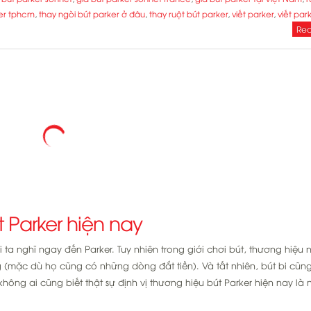
er tphcm
,
thay ngòi bút parker ở đâu
,
thay ruột bút parker
,
viết parker
,
viết par
Rea
t Parker hiện nay
ta nghĩ ngay đến Parker. Tuy nhiên trong giới chơi bút, thương hiệu 
g (mặc dù họ cũng có những dòng đắt tiền). Và tất nhiên, bút bi cũ
hông ai cũng biết thật sự định vị thương hiệu bút Parker hiện nay là 