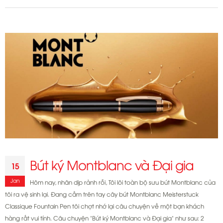
Viết
Montblanc
chính
hãng
và
Đại
gia
Bút ký Montblanc và Đại gia
15
Jan
Hôm nay, nhân dịp rảnh rỗi, Tôi lôi toàn bộ sưu bút Montblanc của
tôi ra vệ sinh lại. Đang cầm trên tay cây bút Montblanc Meisterstuck
Classique Fountain Pen tôi chợt nhớ lại câu chuyện về một bạn khách
hàng rất vui tính. Câu chuyện "Bút ký Montblanc và Đại gia" như sau: 2