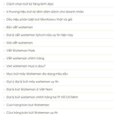
Cách chọn bút ký tặng lãnh đạo
6 thương hiệu bút ký đình đám dành cho doanh nhân
Dấu hiệu phân biệt bút Montblanc thật và giả
Bán viết waterman
Đại lý viết waterman tphcm nào uy tín hiện nay
Giá viết waterman
Viết Waterman Paris
Viết waterman chính hãng
Viet waterman mua o dau?
Mực bút máy Waterman đa dạng màu sắc
Gợi ý đại lý bút máy waterman uy tín
Đại lý bút Waterman ở Việt Nam
Đại lý bút waterman chính hãng tại TP Hồ Chí Minh
Cua hang ban but Waterman
Cửa hàng bán bút Waterman uy tín