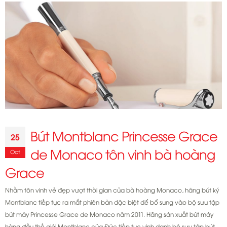
hiệu
bút
Montblanc
Bút Montblanc Princesse Grace
25
de Monaco tôn vinh bà hoàng
Oct
Grace
Nhằm tôn vinh vẻ đẹp vượt thời gian của bà hoàng Monaco, hãng bút ký
Montblanc tiếp tục ra mắt phiên bản đặc biệt để bổ sung vào bộ sưu tập
bút máy Princesse Grace de Monaco năm 2011. Hãng sản xuất bút máy
hàng đầu thế giới Montblanc của Đức tiếp tục vinh danh bộ sưu tập bút