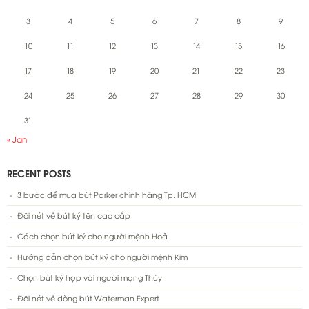
3
4
5
6
7
8
9
10
11
12
13
14
15
16
17
18
19
20
21
22
23
24
25
26
27
28
29
30
31
« Jan
RECENT POSTS
3 bước để mua bút Parker chính hãng Tp. HCM
Đôi nét về bút ký tên cao cấp
Cách chọn bút ký cho người mệnh Hoả
Hướng dẫn chọn bút ký cho người mệnh Kim
Chọn bút ký hợp với người mạng Thủy
Đôi nét về dòng bút Waterman Expert