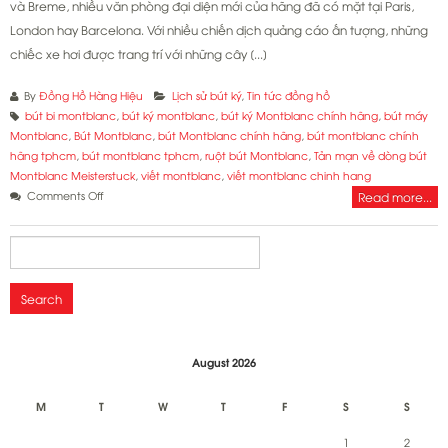
và Breme, nhiều văn phòng đại diện mới của hãng đã có mặt tại Paris,
London hay Barcelona. Với nhiều chiến dịch quảng cáo ấn tượng, những
chiếc xe hơi được trang trí với những cây [...]
By
Đồng Hồ Hàng Hiệu
Lịch sử bút ký
,
Tin tức đồng hồ
bút bi montblanc
,
bút ký montblanc
,
bút ký Montblanc chính hãng
,
bút máy
Montblanc
,
Bút Montblanc
,
bút Montblanc chính hãng
,
bút montblanc chính
hãng tphcm
,
bút montblanc tphcm
,
ruột bút Montblanc
,
Tản mạn về dòng bút
Montblanc Meisterstuck
,
viết montblanc
,
viết montblanc chinh hang
on
Comments Off
Read more...
Tản
mạn
Search
về
for:
dòng
bút
Montblanc
Meisterstuck
August 2026
M
T
W
T
F
S
S
1
2