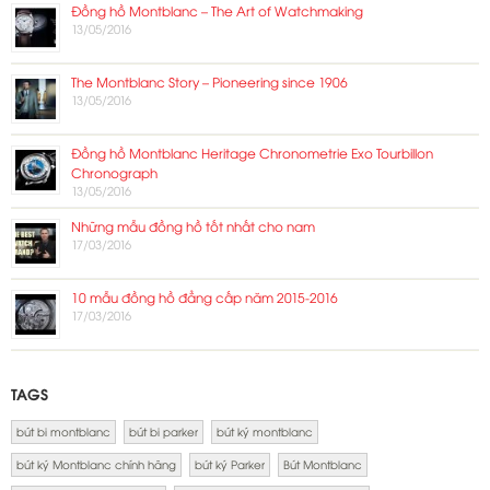
Đồng hồ Montblanc – The Art of Watchmaking
13/05/2016
The Montblanc Story – Pioneering since 1906
13/05/2016
Đồng hồ Montblanc Heritage Chronometrie Exo Tourbillon
Chronograph
13/05/2016
Những mẫu đồng hồ tốt nhất cho nam
17/03/2016
10 mẫu đồng hồ đẳng cấp năm 2015-2016
17/03/2016
TAGS
bút bi montblanc
bút bi parker
bút ký montblanc
bút ký Montblanc chính hãng
bút ký Parker
Bút Montblanc