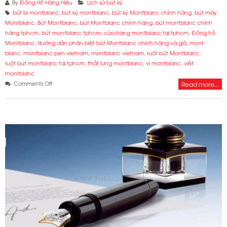
By
Đồng Hồ Hàng Hiệu
Lịch sử bút ký
bút bi montblanc
,
bút ký montblanc
,
bút ký Montblanc chính hãng
,
bút máy
Montblanc
,
Bút Montblanc
,
bút Montblanc chính hãng
,
bút montblanc chính
hãng tphcm
,
bút montblanc tphcm
,
cửa hàng montblanc tại tphcm
,
Đồng hồ
Montblanc
,
Hướng dẫn phân biệt bút Montblanc chính hãng và giả
,
mont
blanc
,
montblanc pen vietnam
,
montblanc vietnam
,
ruột bút Montblanc
,
ruột bút montblanc tai tphcm
,
thắt lưng montblanc
,
vi montblanc
,
viết
montblanc
on
Comments Off
Read more...
Hướng
dẫn
phân
biệt
bút
Montblanc
chính
hãng
và
giả