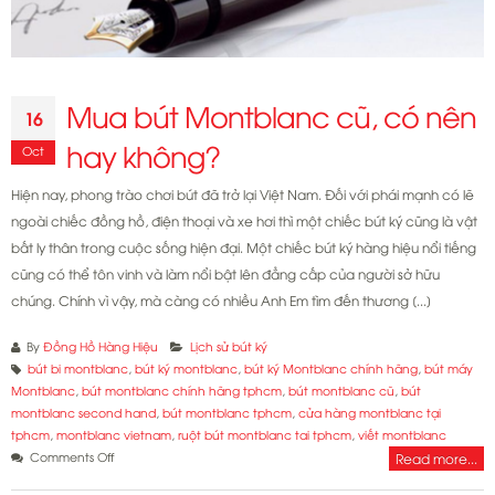
Mua bút Montblanc cũ, có nên
16
hay không?
Oct
Hiện nay, phong trào chơi bút đã trở lại Việt Nam. Đối với phái mạnh có lẽ
ngoài chiếc đồng hồ, điện thoại và xe hơi thì một chiếc bút ký cũng là vật
bất ly thân trong cuộc sống hiện đại. Một chiếc bút ký hàng hiệu nổi tiếng
cũng có thể tôn vinh và làm nổi bật lên đẳng cấp của người sở hữu
chúng. Chính vì vậy, mà càng có nhiều Anh Em tìm đến thương [...]
By
Đồng Hồ Hàng Hiệu
Lịch sử bút ký
bút bi montblanc
,
bút ký montblanc
,
bút ký Montblanc chính hãng
,
bút máy
Montblanc
,
bút montblanc chính hãng tphcm
,
bút montblanc cũ
,
bút
montblanc second hand
,
bút montblanc tphcm
,
cửa hàng montblanc tại
tphcm
,
montblanc vietnam
,
ruột bút montblanc tai tphcm
,
viết montblanc
on
Comments Off
Read more...
Mua