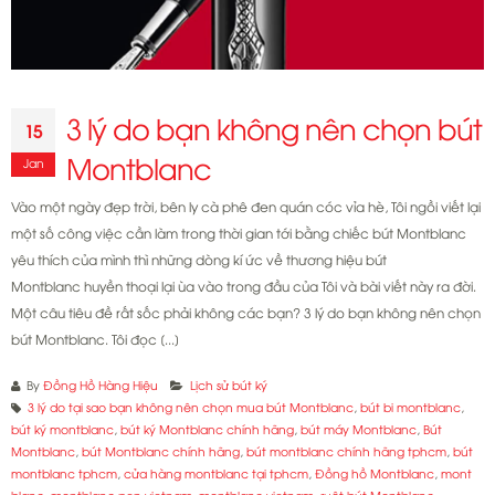
3 lý do bạn không nên chọn bút
15
Montblanc
Jan
Vào một ngày đẹp trời, bên ly cà phê đen quán cóc vỉa hè, Tôi ngồi viết lại
một số công việc cần làm trong thời gian tới bằng chiếc bút Montblanc
yêu thích của mình thì những dòng kí ức về thương hiệu bút
Montblanc huyền thoại lại ùa vào trong đầu của Tôi và bài viết này ra đời.
Một câu tiêu đề rất sốc phải không các bạn? 3 lý do bạn không nên chọn
bút Montblanc. Tôi đọc [...]
By
Đồng Hồ Hàng Hiệu
Lịch sử bút ký
3 lý do tại sao bạn không nên chọn mua bút Montblanc
,
bút bi montblanc
,
bút ký montblanc
,
bút ký Montblanc chính hãng
,
bút máy Montblanc
,
Bút
Montblanc
,
bút Montblanc chính hãng
,
bút montblanc chính hãng tphcm
,
bút
montblanc tphcm
,
cửa hàng montblanc tại tphcm
,
Đồng hồ Montblanc
,
mont