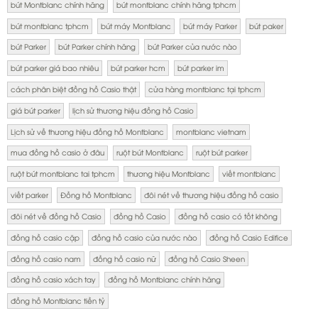
bút Montblanc chính hãng
bút montblanc chính hãng tphcm
bút montblanc tphcm
bút máy Montblanc
bút máy Parker
bút paker
bút Parker
bút Parker chính hãng
bút Parker của nước nào
bút parker giá bao nhiêu
bút parker hcm
bút parker im
cách phân biệt đồng hồ Casio thật
cửa hàng montblanc tại tphcm
giá bút parker
lịch sử thương hiệu đồng hồ Casio
Lịch sử về thương hiệu đồng hồ Montblanc
montblanc vietnam
mua đồng hồ casio ở đâu
ruột bút Montblanc
ruột bút parker
ruột bút montblanc tai tphcm
thương hiệu Montblanc
viết montblanc
viết parker
Đồng hồ Montblanc
đôi nét về thương hiệu đồng hồ casio
đôi nét về đồng hồ Casio
đồng hồ Casio
đồng hồ casio có tốt không
đồng hồ casio cặp
đồng hồ casio của nước nào
đồng hồ Casio Edifice
đồng hồ casio nam
đồng hồ casio nữ
đồng hồ Casio Sheen
đồng hồ casio xách tay
đồng hồ Montblanc chính hãng
đồng hồ Montblanc tiền tỷ