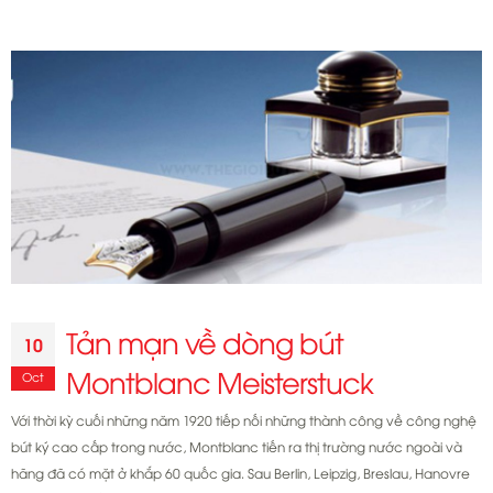
bút
Montblanc
cũ,
có
nên
hay
không?
Tản mạn về dòng bút
10
Montblanc Meisterstuck
Oct
Với thời kỳ cuối những năm 1920 tiếp nối những thành công về công nghệ
bút ký cao cấp trong nước, Montblanc tiến ra thị trường nước ngoài và
hãng đã có mặt ở khắp 60 quốc gia. Sau Berlin, Leipzig, Breslau, Hanovre