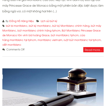
máy Princesse Grace de Monaco bằng một phiên bản đặc biệt được làm
bằng ngà voi, có một không hai trên [...]
By
Đồng Hồ Hàng Hiệu
Lịch sử bút ký
bút bi montblanc
,
bút ký montblanc
,
bút ký Montblanc chính hãng
,
bút máy
Montblanc
,
bút montblanc chính hãng tphcm
,
Bút Montblanc Princesse Grace
de Monaco tôn vinh bà hoàng Grace
,
bút montblanc tphcm
,
cửa
hàng montblanc tại tphcm
,
montblanc vietnam
,
ruột bút montblanc tai tphcm
,
viết montblanc
on
Comments Off
Read more...
Bút
Montblanc
Princesse
Grace
de
Monaco
tôn
vinh
bà
hoàng
Grace