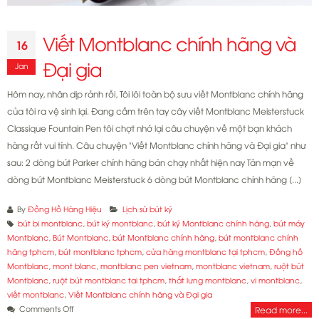
Viết Montblanc chính hãng và
16
Đại gia
Jan
Hôm nay, nhân dịp rảnh rỗi, Tôi lôi toàn bộ sưu viết Montblanc chính hãng
của tôi ra vệ sinh lại. Đang cầm trên tay cây viết Montblanc Meisterstuck
Classique Fountain Pen tôi chợt nhớ lại câu chuyện về một bạn khách
hàng rất vui tính. Câu chuyện "Viết Montblanc chính hãng và Đại gia" như
sau: 2 dòng bút Parker chính hãng bán chạy nhất hiện nay Tản mạn về
dòng bút Montblanc Meisterstuck 6 dòng bút Montblanc chính hãng [...]
By
Đồng Hồ Hàng Hiệu
Lịch sử bút ký
bút bi montblanc
,
bút ký montblanc
,
bút ký Montblanc chính hãng
,
bút máy
Montblanc
,
Bút Montblanc
,
bút Montblanc chính hãng
,
bút montblanc chính
hãng tphcm
,
bút montblanc tphcm
,
cửa hàng montblanc tại tphcm
,
Đồng hồ
Montblanc
,
mont blanc
,
montblanc pen vietnam
,
montblanc vietnam
,
ruột bút
Montblanc
,
ruột bút montblanc tai tphcm
,
thắt lưng montblanc
,
vi montblanc
,
viết montblanc
,
Viết Montblanc chính hãng và Đại gia
on
Comments Off
Read more...