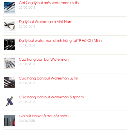
Gợi ý đại lý bút máy waterman uy tín
25/06/2018
Đại lý bút Waterman ở Việt Nam
25/06/2018
Đại lý bút waterman chính hãng tại TP Hồ Chí Minh
25/06/2018
Cua hang ban but Waterman
25/06/2018
Cửa hàng bán bút Waterman uy tín
25/06/2018
Cửa hàng bán bút Waterman ở tphcm
25/06/2018
Giá bút Parker ở đâu tốt nhất?
21/06/2018