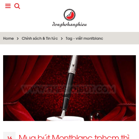
Home
Chính sách & Tin tức
Tag -
viết montblanc
Mua bút Montblanc tphcm thì
16