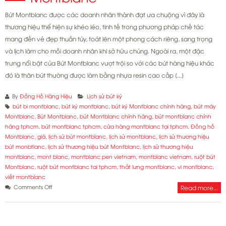
Bút Montblanc được các doanh nhân thành đạt ưa chuộng vì đây là
thương hiệu thể hiện sự khéo léo, tinh tế trong phương pháp chế tác
mang đến vẻ đẹp thuần túy, toát lên một phong cách riêng, sang trọng
và lịch lãm cho mỗi doanh nhân khi sở hữu chúng. Ngoài ra, một đặc
trưng nổi bật của Bút Montblanc vượt trội so với các bút hàng hiệu khác
đó là thân bút thường được làm bằng nhựa resin cao cấp [...]
By
Đồng Hồ Hàng Hiệu
Lịch sử bút ký
bút bi montblanc
,
bút ký montblanc
,
bút ký Montblanc chính hãng
,
bút máy
Montblanc
,
Bút Montblanc
,
bút Montblanc chính hãng
,
bút montblanc chính
hãng tphcm
,
bút montblanc tphcm
,
cửa hàng montblanc tại tphcm
,
Đồng hồ
Montblanc
,
giá
,
lịch sử bút montblanc
,
lịch sử montblanc
,
lịch sử thương hiệu
bút monbtlanc
,
lịch sử thương hiệu bút Montblanc
,
lịch sử thương hiệu
montblanc
,
mont blanc
,
montblanc pen vietnam
,
montblanc vietnam
,
ruột bút
Montblanc
,
ruột bút montblanc tai tphcm
,
thắt lưng montblanc
,
vi montblanc
,
viết montblanc
on
Comments Off
Read more...
Lịch
sử
thương