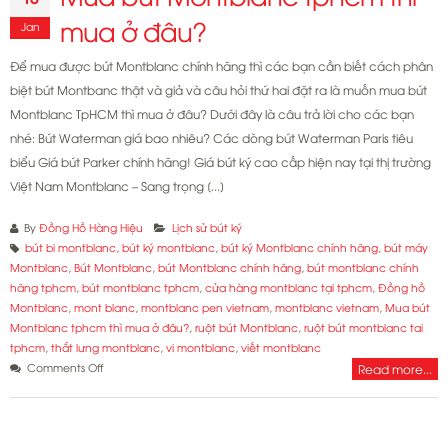
mua ở đâu?
Jan
Để mua được bút Montblanc chính hãng thì các bạn cần biết cách phân
biệt bút Montbanc thật và giả và câu hỏi thứ hai đặt ra là muốn mua bút
Montblanc TpHCM thì mua ở đâu? Dưới đây là câu trả lời cho các bạn
nhé: Bút Waterman giá bao nhiêu? Các dòng bút Waterman Paris tiêu
biểu Giá bút Parker chính hãng! Giá bút ký cao cấp hiện nay tại thị trường
Việt Nam Montblanc – Sang trọng [...]
By
Đồng Hồ Hàng Hiệu
Lịch sử bút ký
bút bi montblanc
,
bút ký montblanc
,
bút ký Montblanc chính hãng
,
bút máy
Montblanc
,
Bút Montblanc
,
bút Montblanc chính hãng
,
bút montblanc chính
hãng tphcm
,
bút montblanc tphcm
,
cửa hàng montblanc tại tphcm
,
Đồng hồ
Montblanc
,
mont blanc
,
montblanc pen vietnam
,
montblanc vietnam
,
Mua bút
Montblanc tphcm thì mua ở đâu?
,
ruột bút Montblanc
,
ruột bút montblanc tai
tphcm
,
thắt lưng montblanc
,
vi montblanc
,
viết montblanc
on
Comments Off
Read more...
Mua
bút
Montblanc
tphcm