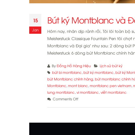
Bút ký Montblanc và Đ
15
Jan
Hôm nay, nhân dịp rảnh rỗi, Tôi lôi toàn bộ 
Meisterstuck Classique Fountain Pen tôi chợt
Montblanc và Đại gia" như sau: 2 dòng bút 
Meisterstuck 6 dòng bút Montblanc chính hãn
By
Đồng Hồ Hàng Hiệu
Lịch sử bút ký
bút bi montblanc
,
bút ký montblanc
,
bút ký Mon
bút Montblanc chính hãng
,
bút montblanc chính 
Montblanc
,
mont blanc
,
montblanc pen vietnam
,
lưng montblanc
,
vi montblanc
,
viết montblanc
on
Comments Off
Bút
ký
Montblanc
và
Đại