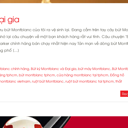
ại gia
sưu bút Montblanc của tôi ra vệ sinh lại. Đang cầm trên tay cây bút M
 nhớ lại câu chuyện về một bạn khách hàng rất vui tính. Câu chuyện "B
Parker chính hãng bán chạy nhất hiện nay Tản mạn về dòng bút Mon
g phổ [...]
tblanc chính hãng
,
Bút ký Montblanc và Đại gia
,
bút máy Montblanc
,
Bút Mont
hãng tphcm
,
bút montblanc tphcm
,
cửa hàng montblanc tại tphcm
,
Đồng hồ
montblanc vietnam
,
ruột bút Montblanc
,
ruột bút montblanc tai tphcm
,
thắt
Rea