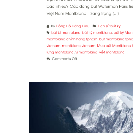
bao nhiêu? Các dòng bút Waterman Paris tiêu
Việt Nam Montblanc – Sang trọng [...]
By
Đồng Hồ Hàng Hiệu
Lịch sử bút ký
bút bi montblanc
,
bút ký montblanc
,
bút ký Mon
montblanc chính hãng tphcm
,
bút montblanc tph
vietnam
,
montblanc vietnam
,
Mua bút Montblanc 
lưng montblanc
,
vi montblanc
,
viết montblanc
on
Comments Off
Mua
bút
Montblanc
tphcm
thì
mua
ở
đâu?