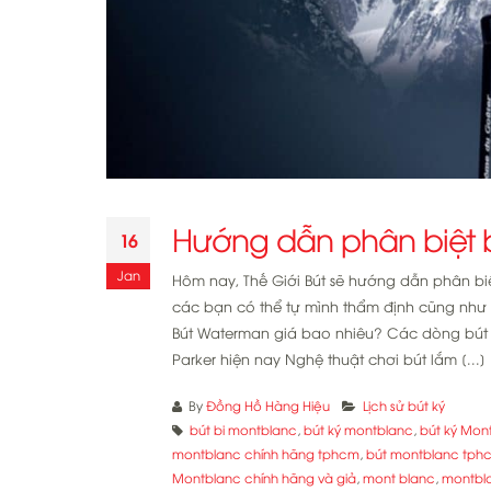
Hướng dẫn phân biệt 
16
Jan
Hôm nay, Thế Giới Bút sẽ hướng dẫn phân bi
các bạn có thể tự mình thẩm định cũng như 
Bút Waterman giá bao nhiêu? Các dòng bút Wa
Parker hiện nay Nghệ thuật chơi bút lắm [...]
By
Đồng Hồ Hàng Hiệu
Lịch sử bút ký
bút bi montblanc
,
bút ký montblanc
,
bút ký Mon
montblanc chính hãng tphcm
,
bút montblanc tph
Montblanc chính hãng và giả
,
mont blanc
,
montbl