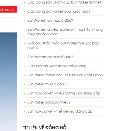
Các dòng sản phẩm của bút Parker Sonnet
d more...
Các dòng bút Parker của nước nào?
Bút Waterman mua ở đâu?
Bút Waterman Hemisphere – Thanh lịch trong
từng khoảnh khắc
Giải đáp thắc mắc bút Waterman giá bao
nhiêu?
Bút Waterman mua ở đâu?
Các loại bút waterman chính hãng
Bút Parker thành phố Hồ Chí Minh chất lượng
Bút Parker mua ở đâu?
Bút máy parker – biểu tượng của đẳng cấp
Bút Parker giá bao nhiêu?
Bút máy parker – thể hiện sự đẳng cấp
TƯ LIỆU VỀ ĐỒNG HỒ