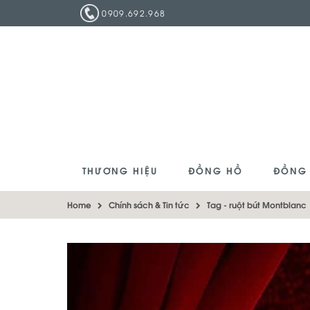
0909.692.968
THƯƠNG HIỆU
ĐỒNG HỒ
ĐỒNG
Home
Chính sách & Tin tức
Tag -
ruột bút Montblanc