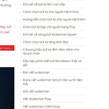
Đôi nét về bút ký tên cao cấp
 trường
Cách chọn bút ký cho người mệnh Hoả
Hướng dẫn chọn bút ký cho người mệnh Kim
hãng
,
bút
Chọn bút ký hợp với người mạng Thủy
nc pen
Đôi nét về dòng bút Waterman Expert
Cách chọn bút ký tặng lãnh đạo
d more...
6 thương hiệu bút ký đình đám dành cho
doanh nhân
Dấu hiệu phân biệt bút Montblanc thật và
giả
Bán viết waterman
Đại lý viết waterman tphcm nào uy tín hiện
nay
Giá viết waterman
Viết Waterman Paris
Viết waterman chính hãng