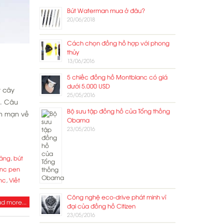
Bút Waterman mua ở đâu?
20/06/2018
Cách chọn đồng hồ hợp với phong
thủy
13/06/2016
5 chiếc đồng hồ Montblanc có giá
dưới 5.000 USD
y cây
25/05/2016
h. Câu
Bộ sưu tập đồng hồ của Tổng thống
ản mạn về
Obama
23/05/2016
hãng
,
bút
nc pen
nc
,
Viết
Công nghệ eco-drive phát minh vĩ
d more...
đại của đồng hồ Citizen
23/05/2016