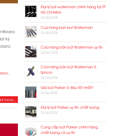
Đại lý bút waterman chính hãng tại TP
Hồ Chí Minh
25/06/2018
Cua hang ban but Waterman
ontblanc
25/06/2018
út ký
tblanc
Cửa hàng bán bút Waterman uy tín
25/06/2018
Cửa hàng bán bút Waterman ở
tphcm
blanc
,
25/06/2018
Giá bút Parker ở đâu tốt nhất?
21/06/2018
d more...
Đại lý bút Parker uy tín, chất lượng
21/06/2018
Cung cấp bút Parker chính hãng,
chất lượng và uy tín