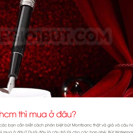
hcm thì mua ở đâu?
ác bạn cần biết cách phân biệt bút Montbanc thật và giả và câu hỏ
 mua ở đâu? Dưới đây là câu trả lời cho các bạn nhé: Bút Waterma