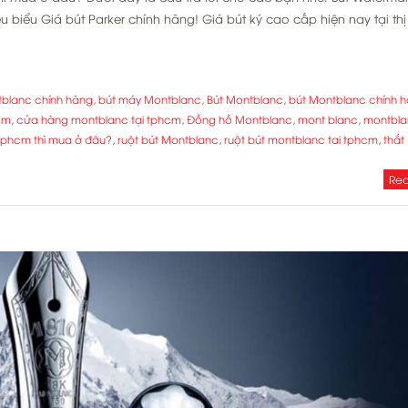
 biểu Giá bút Parker chính hãng! Giá bút ký cao cấp hiện nay tại thị
tblanc chính hãng
,
bút máy Montblanc
,
Bút Montblanc
,
bút Montblanc chính 
cm
,
cửa hàng montblanc tại tphcm
,
Đồng hồ Montblanc
,
mont blanc
,
montbla
tphcm thì mua ở đâu?
,
ruột bút Montblanc
,
ruột bút montblanc tai tphcm
,
thắt
Rea