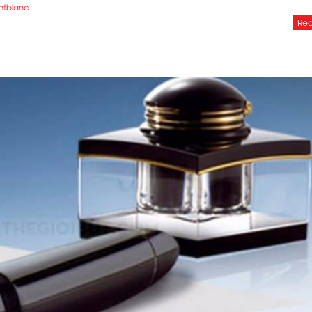
ntblanc
Rea