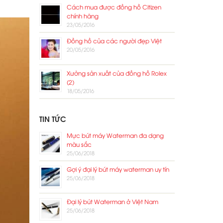
Cách mua được đồng hồ Citizen
chính hãng
23/05/2016
Đồng hồ của các người đẹp Việt
20/05/2016
Xưởng sản xuất của đồng hồ Rolex
(2)
18/05/2016
TIN TỨC
Mực bút máy Waterman đa dạng
màu sắc
25/06/2018
Gợi ý đại lý bút máy waterman uy tín
25/06/2018
Đại lý bút Waterman ở Việt Nam
25/06/2018