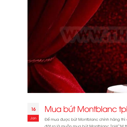
Mua bút Montblanc tp
16
Jan
Để mua được bút Montblanc chính hãng thì c
đặt ra là muốn mua bút Montblanc TpHCM thì