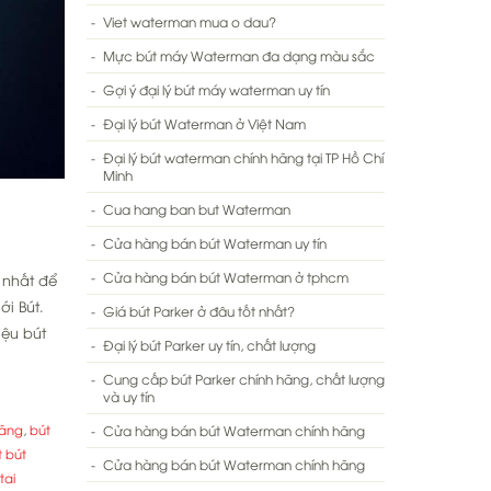
Viet waterman mua o dau?
Mực bút máy Waterman đa dạng màu sắc
Gợi ý đại lý bút máy waterman uy tín
Đại lý bút Waterman ở Việt Nam
Đại lý bút waterman chính hãng tại TP Hồ Chí
Minh
Cua hang ban but Waterman
Cửa hàng bán bút Waterman uy tín
Cửa hàng bán bút Waterman ở tphcm
 nhất để
i Bút.
Giá bút Parker ở đâu tốt nhất?
iệu bút
Đại lý bút Parker uy tín, chất lượng
Cung cấp bút Parker chính hãng, chất lượng
và uy tín
hãng
,
bút
Cửa hàng bán bút Waterman chính hãng
 bút
Cửa hàng bán bút Waterman chính hãng
tai