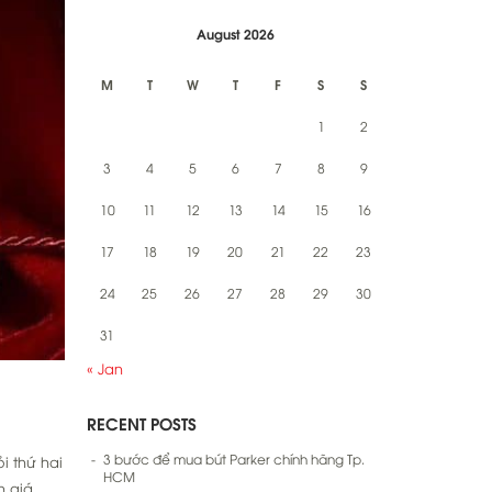
August 2026
M
T
W
T
F
S
S
1
2
3
4
5
6
7
8
9
10
11
12
13
14
15
16
17
18
19
20
21
22
23
24
25
26
27
28
29
30
31
« Jan
RECENT POSTS
3 bước để mua bút Parker chính hãng Tp.
i thứ hai
HCM
n giá