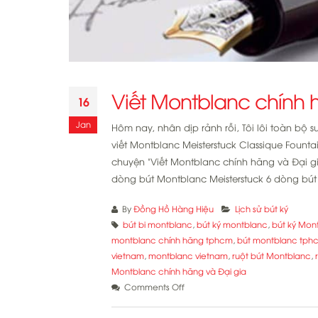
Viết Montblanc chính 
16
Jan
Hôm nay, nhân dịp rảnh rỗi, Tôi lôi toàn bộ s
viết Montblanc Meisterstuck Classique Founta
chuyện "Viết Montblanc chính hãng và Đại g
dòng bút Montblanc Meisterstuck 6 dòng bút 
By
Đồng Hồ Hàng Hiệu
Lịch sử bút ký
bút bi montblanc
,
bút ký montblanc
,
bút ký Mon
montblanc chính hãng tphcm
,
bút montblanc tph
vietnam
,
montblanc vietnam
,
ruột bút Montblanc
,
Montblanc chính hãng và Đại gia
on
Comments Off
Viết
Montblanc