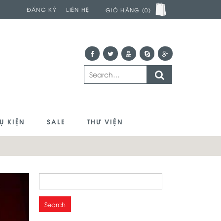
ĐĂNG KÝ
LIÊN HỆ
GIỎ HÀNG (0)
Ụ KIỆN
SALE
THƯ VIỆN
Search
for: