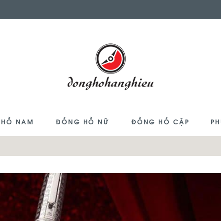
 HỒ NAM
ĐỒNG HỒ NỮ
ĐỒNG HỒ CẶP
PH