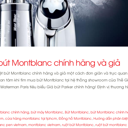
bút Montblanc chính hãng và giả
ệt bút Montblanc chính hãng và giả một cách đơn giản và trực quan
an tâm khi tìm mua bút Montblanc tại hệ thống showroom của Thế Giớ
terman Paris tiêu biểu Giá bút Parker chính hãng! Định vị thương h
tblanc chính hãng
,
bút máy Montblanc
,
Bút Montblanc
,
bút Montblanc chính 
cm
,
cửa hàng montblanc tại tphcm
,
Đồng hồ Montblanc
,
Hướng dẫn phân biệt
anc pen vietnam
,
montblanc vietnam
,
ruột bút Montblanc
,
ruột bút montblanc 