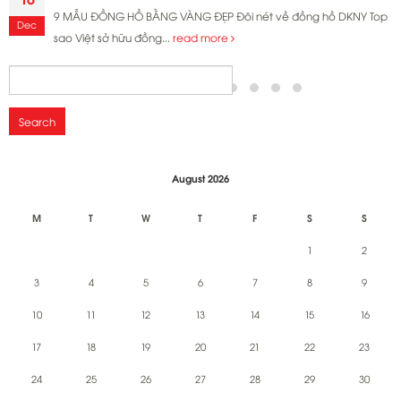
9 MẪU ĐỒNG HỒ BẰNG VÀNG ĐẸP Đôi nét về đồng hồ DKNY Top
Dec
sao Việt sở hữu đồng...
read more
Search
for:
August 2026
M
T
W
T
F
S
S
1
2
3
4
5
6
7
8
9
10
11
12
13
14
15
16
17
18
19
20
21
22
23
24
25
26
27
28
29
30