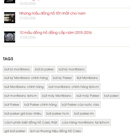
13/05/2016
Những mẫu đồng hồ tốt nhất cho nam
17/03/2016
10 mẫu đồng hồ đẳng cấp năm 2015-2016
17/03/2016
TAGS
bút bi montblanc
bút bi parker
bút ký montblanc
bút ký Montblanc chính hãng
bút ký Parker
Bút Montblanc
bút Montblanc chính hãng
bút montblanc chính hãng tphcm
bút montblanc tphcm
bút máy Montblanc
bút máy Parker
bút paker
bút Parker
bút Parker chính hãng
bút Parker của nước nào
bút parker giá bao nhiêu
bút parker hcm
bút parker im
cách phân biệt đồng hồ Casio thật
cửa hàng montblanc tại tphcm
giá bút parker
lịch sử thương hiệu đồng hồ Casio