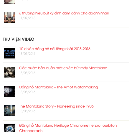
6 thương hiệu bút ký đình đám dành cho doanh nhân
11/07/2018
THƯ VIỆN VIDEO
10 chiếc đồng hồ nổi tiếng nhất 2015-2016
13/05/2016
Các bước bảo quản một chiếc bút máy Montblanc
13/05/2016
Đồng hồ Montblanc – The Art of Watchmaking
13/05/2016
The Montblanc Story – Pioneering since 1906
13/05/2016
Đồng hồ Montblanc Heritage Chronometrie Exo Tourbillon
Chronograph