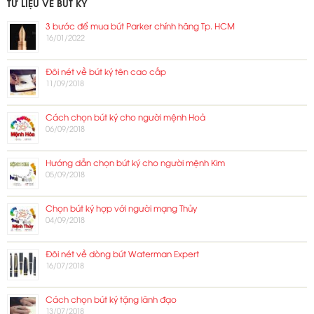
TƯ LIỆU VỀ BÚT KÝ
3 bước để mua bút Parker chính hãng Tp. HCM
16/01/2022
Đôi nét về bút ký tên cao cấp
11/09/2018
Cách chọn bút ký cho người mệnh Hoả
06/09/2018
Hướng dẫn chọn bút ký cho người mệnh Kim
05/09/2018
Chọn bút ký hợp với người mạng Thủy
04/09/2018
Đôi nét về dòng bút Waterman Expert
16/07/2018
Cách chọn bút ký tặng lãnh đạo
13/07/2018