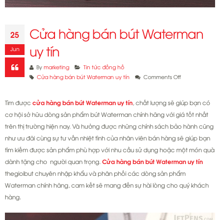
Cửa hàng bán bút Waterman
25
uy tín
Jun
By
marketing
Tin tức đồng hồ
on
Cửa hàng bán bút Waterman uy tín
Comments Off
Cửa
hàng
Tìm được
cửa hàng bán bút Waterman uy tín
, chất lượng sẽ giúp bạn có
bán
cơ hội sở hữu dòng sản phẩm bút Waterman chính hãng với giá tốt nhất
bút
trên thị trường hiện nay. Và hưởng được những chính sách bảo hành cũng
Waterman
uy
như ưu đãi cùng sự tư vấn nhiệt tình của nhân viên bán hàng sẽ giúp bạn
tín
tìm kiếm được sản phẩm phù hợp với nhu cầu sử dụng hoặc một món quà
dành tặng cho người quan trọng.
Cửa hàng bán bút Waterman uy tín
thegioibut chuyên nhập khẩu và phân phối các dòng sản phẩm
Waterman chính hãng, cam kết sẽ mang đến sự hài lòng cho quý khách
hàng.