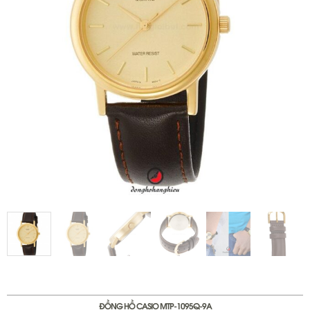
ĐỒNG HỒ CASIO MTP-1095Q-9A