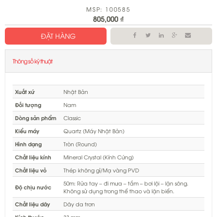
MSP: 100585
805,000
₫
ĐẶT HÀNG
Thông số kỹ thuật
Xuất xứ
Nhật Bản
Đối tượng
Nam
Dòng sản phẩm
Classic
Kiểu máy
Quartz (Máy Nhật Bản)
Hình dạng
Tròn (Round)
Chất liệu kính
Mineral Crystal (Kính Cứng)
Chất liệu vỏ
Thép không gỉ/Mạ vàng PVD
50m: Rửa tay – đi mưa – tắm – bơi lội – lặn sông.
Độ chịu nước
Không sử dụng trong thể thao và lặn biển.
Chất liệu dây
Dây da trơn