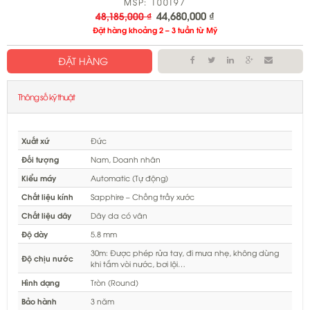
MSP: 100197
44,680,000
₫
48,185,000
₫
Đặt hàng khoảng 2 – 3 tuần từ Mỹ
ĐẶT HÀNG
Thông số kỹ thuật
Xuất xứ
Đức
Đối tượng
Nam, Doanh nhân
Kiểu máy
Automatic (Tự động)
Chất liệu kính
Sapphire – Chống trầy xước
Chất liệu dây
Dây da có vân
Độ dày
5.8 mm
30m: Được phép rửa tay, đi mưa nhẹ, không dùng
Độ chịu nước
khi tắm vòi nước, bơi lội…
Hình dạng
Tròn (Round)
Bảo hành
3 năm