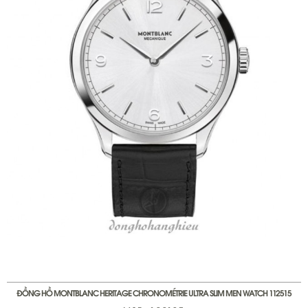
ĐỒNG HỒ MONTBLANC HERITAGE CHRONOMÉTRIE ULTRA SLIM MEN WATCH 112515