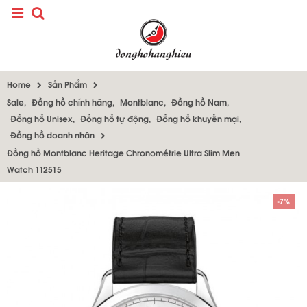
Home
Sản Phẩm
Sale
,
Đồng hồ chính hãng
,
Montblanc
,
Đồng hồ Nam
,
Đồng hồ Unisex
,
Đồng hồ tự động
,
Đồng hồ khuyến mại
,
Đồng hồ doanh nhân
Đồng hồ Montblanc Heritage Chronométrie Ultra Slim Men
Watch 112515
-7%