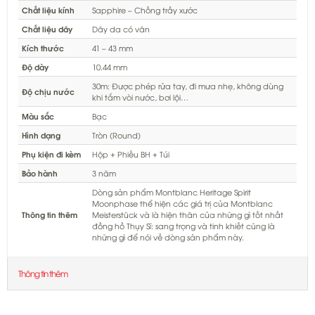
Chất liệu kính
Sapphire – Chống trầy xước
Chất liệu dây
Dây da có vân
Kích thước
41 – 43 mm
Độ dày
10.44 mm
30m: Được phép rửa tay, đi mưa nhẹ, không dùng
Độ chịu nước
khi tắm vòi nước, bơi lội…
Màu sắc
Bạc
Hình dạng
Tròn (Round)
Phụ kiện đi kèm
Hộp + Phiếu BH + Túi
Bảo hành
3 năm
Dòng sản phẩm Montblanc Heritage Spirit
Moonphase thể hiện các giá trị của Montblanc
Thông tin thêm
Meisterstück và là hiện thân của những gì tốt nhất
đồng hồ Thụy Sĩ: sang trọng và tinh khiết cũng là
những gì để nói về dòng sản phẩm này.
Thông tin thêm