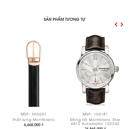
SẢN PHẨM TƯƠNG TỰ
MSP: 550001
MSP: 100181
k
Thắt lưng Montblanc
Đồng hồ Montblanc Star
t
4810 Automatic 102342
6,668,000
₫
74,865,000
₫