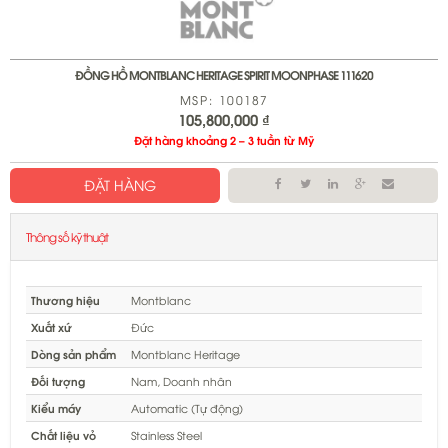
ĐỒNG HỒ MONTBLANC HERITAGE SPIRIT MOONPHASE 111620
MSP: 100187
105,800,000
₫
Đặt hàng khoảng 2 – 3 tuần từ Mỹ
ĐẶT HÀNG
Thông số kỹ thuật
Thương hiệu
Montblanc
Xuất xứ
Đức
Dòng sản phẩm
Montblanc Heritage
Đối tượng
Nam, Doanh nhân
Kiểu máy
Automatic (Tự động)
Chất liệu vỏ
Stainless Steel